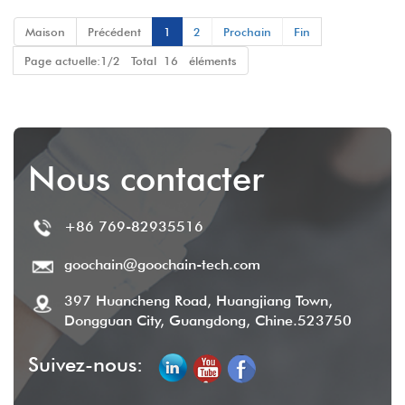
carbone pour la stabilité et
Maison
Précédent
1
2
Prochain
Fin
la durabilité
Page actuelle:1/2 Total 16 éléments
Nous contacter
+86 769-82935516
goochain@goochain-tech.com
397 Huancheng Road, Huangjiang Town,
Dongguan City, Guangdong, Chine.523750
Suivez-nous: