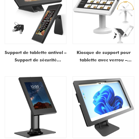
Support de tablette antivol –
Kiosque de support pour
Support de sécurité
tablette avec verrou –
verrouillable robuste pour
Compatible avec iPad 10,9"
iPad avec pivot à 360° |
10e génération, iPad Pro
Support de kiosque de
11" (1~4), iPad Air 4/5, iPad
comptoir et mural pour
Air 11", iPad 11" (A16)
point de vente au détail