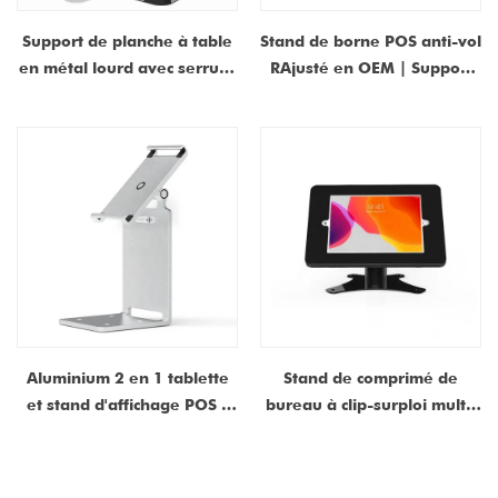
Support de planche à table
Stand de borne POS anti-vol
en métal lourd avec serrure
RAjusté en OEM | Support
- enclos de kiosque antivol
d'affichage de carte de
universel pour iPad |
crédit pivotant
Fabricant personnalisable
Aluminium 2 en 1 tablette
Stand de comprimé de
et stand d'affichage POS -
bureau à clip-surploi multi-
support de bureau rotatif et
fonctions rotatif à 360
comptoir montable
degrés avec fonction antivol
- Construction en acier en