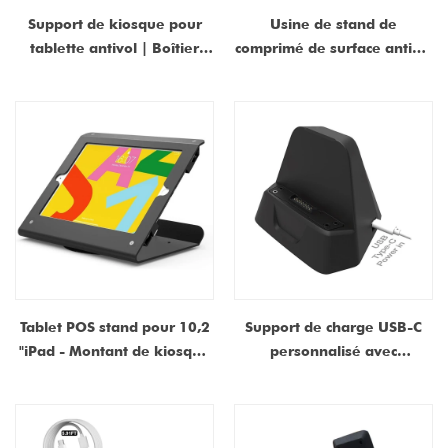
Support de kiosque pour
Usine de stand de
tablette antivol | Boîtier
comprimé de surface antivol
iPad verrouillable avec base
de la surface | Fabricant de
| Fournisseur d'usine de
cas de kiosque POS Chine
support de tablette en
Shenzhen Dongguan
métal universel en Chine
Tablet POS stand pour 10,2
Support de charge USB-C
"iPad - Montant de kiosque
personnalisé avec
en métal pivotant à 360 ° |
connecteur POGO PIN -
Fabricant et fournisseur de
berceau d'amarrage
Chine
magnétique pour les
terminaux et dispositifs de