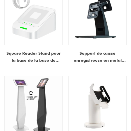
paiement POS
Square Reader Stand pour
Support de caisse
la base de la base du
enregistreuse en métal
lecteur carré de 2e
pour la machine tout-en-un
génération avec un port
écran tactile
USB-C détachable