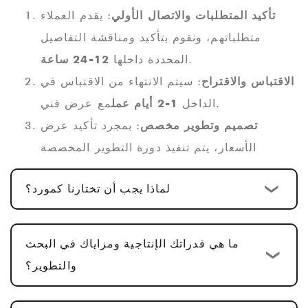
تأكيد المتطلبات والاتصال الأولي
: يقدم العملاء
متطلباتهم، ونقوم بتأكيد ومناقشة التفاصيل
.
المحددة داخلها
12-24 ساعة
الاقتباس والاقتراح
: سيتم الانتهاء من الاقتباس في
مع عرض فني.
الداخل
1-2 أيام عمل
تصميم وتطوير مخصص
: بمجرد تأكيد عرض
الأسعار، يتم تنفيذ دورة التطوير المخصصة
القياسية
10-15 يوم عمل
. بالنسبة لمنتجات
لماذا يجب أن تختارنا كمورد؟
PCBA متعددة الوظائف، بما في ذلك تصميم
الأجهزة، وتصميم PCBA، وتطوير البرامج، تكون
.
الدورة عادةً
25-30 يوما
ما هي قدراتك الإنتاجية ومزاياك في البحث
تأكيد العينة والتعديلات
: نحن نقدم عينات لتأكيد
والتطوير؟
العملاء. عادةً ما تستغرق الموافقة على العينة
5-
7 أيام عمل
، مع إجراء التعديلات بناءً على