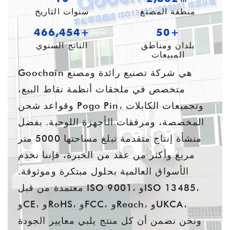
منطقة المصنع
سنوات التاريخ
613,054+
54+
بلدان ومناطق
الناتج السنوي
المبيعات
Goochain هي شركة تصنيع رائدة ومصنع
متخصص في ملحقات أنظمة نقاط البيع،
وقواعد شحن Pogo Pin، وتجميعات الكابلات
المخصصة، ومرفقات الأجهزة اللوحية. بفضل
منشأة إنتاج متقدمة تبلغ مساحتها 5000 متر
مربع وأكثر من عقد من الخبرة، فإننا نخدم
الأسواق العالمية بحلول مبتكرة وموثوقة.
معتمدة من قبل ISO 9001، وISO 13485،
وCE، وRoHS، وFCC، وReach، وUKCA،
ونحن نضمن أن كل منتج يلبي معايير الجودة