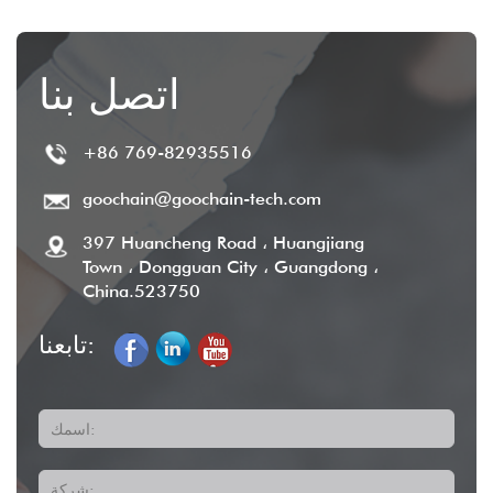
اتصل بنا
+86 769-82935516
goochain@goochain-tech.com
397 Huancheng Road ، Huangjiang
Town ، Dongguan City ، Guangdong ،
China.523750
تابعنا:
اسمك:
شركة: