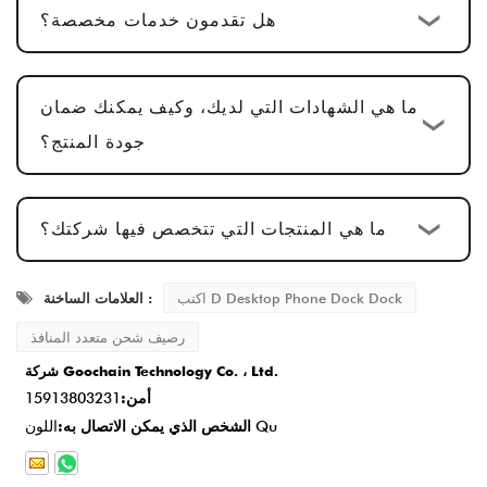
هل تقدمون خدمات مخصصة؟
التعليقات.
الإنتاج الضخم وفحص الجودة
: بعد الموافقة على
العينة، تكون دورة الإنتاج
15-20 يوم عمل
، مما
ما هي الشهادات التي لديك، وكيف يمكنك ضمان
يضمن أن كل التفاصيل تلبي المعايير.
جودة المنتج؟
التسليم وخدمة ما بعد البيع
: بمجرد الانتهاء من
الإنتاج، يكون وقت التسليم عادةً
2-5 أيام عمل
،
ما هي المنتجات التي تتخصص فيها شركتك؟
ونحن نقدم خدمة ما بعد البيع شاملة لضمان رضا
العملاء.
اكتب D Desktop Phone Dock Dock
العلامات الساخنة :
رصيف شحن متعدد المنافذ
شركة Goochain Technology Co. ، Ltd.
أمن:
15913803231
اللون Qu
الشخص الذي يمكن الاتصال به: