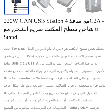
220W GAN USB Station مع منافذ 4C2A -
شاحن سطح المكتب سريع الشحن مع u
Stand
220W GAN محطة شحن سطح المكتب
هو قفص الاتهام لجيم من الجيل
ال
التالي من شحن USB شحن مصمم للاستخدام المهني والشخصي. مجهزة
4
، يدعم هذا الشاحن الشحن السريع المتزامن
منافذ USB-C و 2 USB-A
لأجهزة الكمبيوتر المحمولة والأجهزة اللوحية والهواتف الذكية. بنيت مع متقدم
، يضمن
ناتج عالي الطاقة مستقرة ،
Gan Semiconductor Technology
توليد حرارة منخفضة
، و
تعزيز السلامة
. يتضمن أ
شريحة دعم على شكل حرف
للحصول على وضع سطح مكتب مريح وحماية الجهاز الموسعة. مثالي
U.
لإعدادات المكاتب ، أو البيع بالتجزئة التكنولوجية ، أو بيئات تكنولوجيا
مباشرة من المصنع - OEM و ODM ترحيب.
المعلومات في المؤسسات.