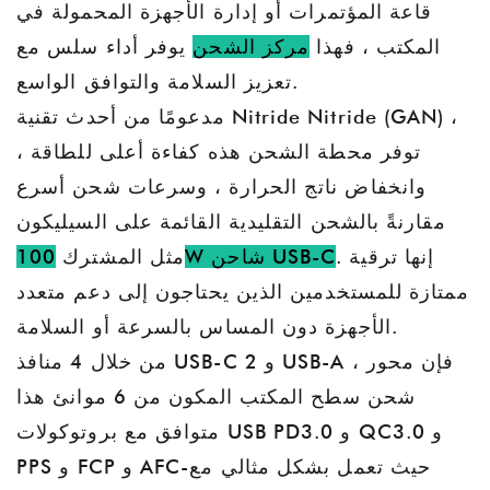
قاعة المؤتمرات أو إدارة الأجهزة المحمولة في
المكتب ، فهذا
مركز الشحن
يوفر أداء سلس مع
تعزيز السلامة والتوافق الواسع.
مدعومًا من أحدث تقنية Nitride Nitride (GAN) ،
توفر محطة الشحن هذه كفاءة أعلى للطاقة ،
وانخفاض ناتج الحرارة ، وسرعات شحن أسرع
مقارنةً بالشحن التقليدية القائمة على السيليكون
. إنها ترقية
100W شاحن USB-C
مثل المشترك
ممتازة للمستخدمين الذين يحتاجون إلى دعم متعدد
الأجهزة دون المساس بالسرعة أو السلامة.
من خلال 4 منافذ USB-C و 2 USB-A ، فإن محور
شحن سطح المكتب المكون من 6 موانئ هذا
متوافق مع بروتوكولات USB PD3.0 و QC3.0 و
PPS و FCP و AFC-حيث تعمل بشكل مثالي مع