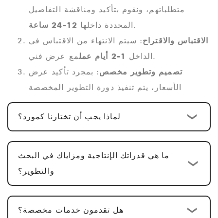
متطلباتهم، ونقوم بتأكيد ومناقشة التفاصيل
.
المحددة داخلها
12-24 ساعة
الاقتباس والاقتراح
: سيتم الانتهاء من الاقتباس في
مع عرض فني.
الداخل
1-2 أيام عمل
تصميم وتطوير مخصص
: بمجرد تأكيد عرض
الأسعار، يتم تنفيذ دورة التطوير المخصصة
القياسية
10-15 يوم عمل
. بالنسبة لمنتجات
لماذا يجب أن تختارنا كمورد؟
PCBA متعددة الوظائف، بما في ذلك تصميم
الأجهزة، وتصميم PCBA، وتطوير البرامج، تكون
.
الدورة عادةً
25-30 يوما
ما هي قدراتك الإنتاجية ومزاياك في البحث
تأكيد العينة والتعديلات
: نحن نقدم عينات لتأكيد
والتطوير؟
العملاء. عادةً ما تستغرق الموافقة على العينة
5-
7 أيام عمل
، مع إجراء التعديلات بناءً على
هل تقدمون خدمات مخصصة؟
التعليقات.