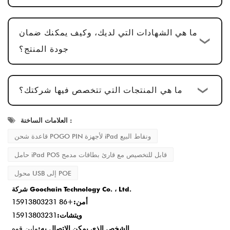
الإنتاج الضخم وفحص الجودة
: بعد الموافقة على
العينة، تكون دورة الإنتاج
15-20 يوم عمل
، مما
ما هي الشهادات التي لديك، وكيف يمكنك ضمان
يضمن أن كل التفاصيل تلبي المعايير.
جودة المنتج؟
التسليم وخدمة ما بعد البيع
: بمجرد الانتهاء من
الإنتاج، يكون وقت التسليم عادةً
2-5 أيام عمل
،
ما هي المنتجات التي تتخصص فيها شركتك؟
ونحن نقدم خدمة ما بعد البيع شاملة لضمان رضا
العملاء.
العلامات الساخنة :
قاعدة شحن POGO PIN لأجهزة iPad ونقاط البيع
حامل iPad POS قابل للتخصيص مع قارئ بطاقات مدمج
محول USB إلى POE
شركة Goochain Technology Co. ، Ltd.
أمن:
+86 15913803231
ويتشات:
15913803231
الشخص الذي يمكن الاتصال به:
واين قوه