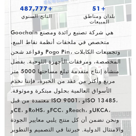
653,035+
55+
بلدان ومناطق
الناتج السنوي
المبيعات
Goochain هي شركة تصنيع رائدة ومصنع
متخصص في ملحقات أنظمة نقاط البيع،
وقواعد شحن Pogo Pin، وتجميعات الكابلات
المخصصة، ومرفقات الأجهزة اللوحية. بفضل
منشأة إنتاج متقدمة تبلغ مساحتها 5000 متر
مربع وأكثر من عقد من الخبرة، فإننا نخدم
الأسواق العالمية بحلول مبتكرة وموثوقة.
معتمدة من قبل ISO 9001، وISO 13485،
وCE، وRoHS، وFCC، وReach، وUKCA،
ونحن نضمن أن كل منتج يلبي معايير الجودة
والامتثال الدولية. خبرتنا في التصميم والتطوير