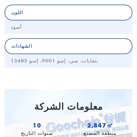
اللون
أسود
الشهادات
بنفايات، سي، إسو 9001، إسو 13485
معلومات الشركة
10
3,811㎡
منطقة المصنع
سنوات التاريخ