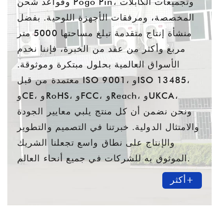
وقواعد شحن Pogo Pin، وتجميعات الكابلات
المخصصة، ومرفقات الأجهزة اللوحية. بفضل
منشأة إنتاج متقدمة تبلغ مساحتها 5000 متر
مربع وأكثر من عقد من الخبرة، فإننا نخدم
الأسواق العالمية بحلول مبتكرة وموثوقة.
معتمدة من قبل ISO 9001، وISO 13485،
وCE، وRoHS، وFCC، وReach، وUKCA،
ونحن نضمن أن كل منتج يلبي معايير الجودة
والامتثال الدولية. خبرتنا في التصميم والتطوير
والإنتاج على نطاق واسع تجعلنا الشريك
الموثوق به للشركات في جميع أنحاء العالم.
أكثر+