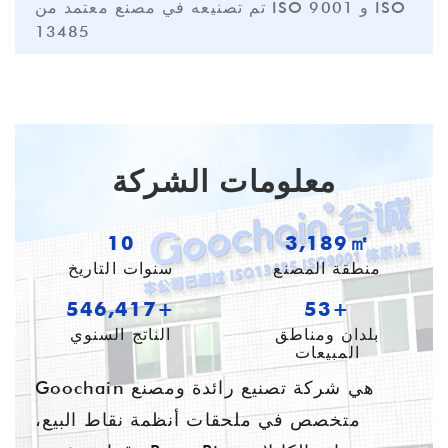
تم تصنيعه في مصنع معتمد من ISO 9001 و ISO
13485
معلومات الشركة
11
4,138㎡
منطقة المصنع
سنوات التاريخ
709,010+
55+
بلدان ومناطق
الناتج السنوي
المبيعات
Goochain هي شركة تصنيع رائدة ومصنع
متخصص في ملحقات أنظمة نقاط البيع،