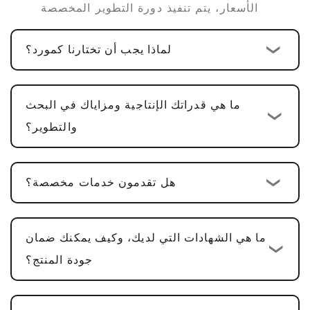
الأسعار، يتم تنفيذ دورة التطوير المخصصة
القياسية
10-15 يوم عمل
. بالنسبة لمنتجات
لماذا يجب أن تختارنا كمورد؟
PCBA متعددة الوظائف، بما في ذلك تصميم
الأجهزة، وتصميم PCBA، وتطوير البرامج، تكون
.
الدورة عادةً
25-30 يوما
ما هي قدراتك الإنتاجية ومزاياك في البحث
تأكيد العينة والتعديلات
: نحن نقدم عينات لتأكيد
والتطوير؟
العملاء. عادةً ما تستغرق الموافقة على العينة
5-
7 أيام عمل
، مع إجراء التعديلات بناءً على
هل تقدمون خدمات مخصصة؟
التعليقات.
الإنتاج الضخم وفحص الجودة
: بعد الموافقة على
العينة، تكون دورة الإنتاج
15-20 يوم عمل
، مما
ما هي الشهادات التي لديك، وكيف يمكنك ضمان
يضمن أن كل التفاصيل تلبي المعايير.
جودة المنتج؟
التسليم وخدمة ما بعد البيع
: بمجرد الانتهاء من
الإنتاج، يكون وقت التسليم عادةً
2-5 أيام عمل
،