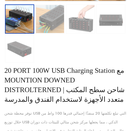
20 PORT 100W USB Charging Station مع
MOUNTION DOWNED
DISTROLTERNED | شاحن سطح المكتب
متعدد الأجهزة لاستخدام الفندق والمدرسة
توفر محطة شحن USB التي تبلغ تكلفتها 20 منفذًا إجمالي قدرها 100 واط من
خلال توزيع USB الذكي ، مما يجعلها مركز شحن مثالي للبيئات ذات دوران
عالي الجهاز. مع مراعاة المتانة التجارية في الاعتبار ، فإنه يتميز بقاعدة شحن