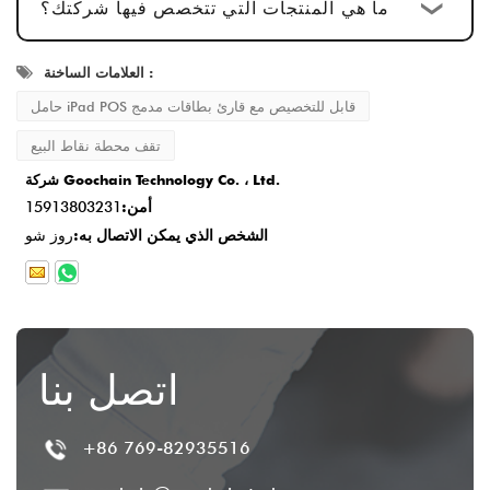
ما هي المنتجات التي تتخصص فيها شركتك؟
ونحن نقدم خدمة ما بعد البيع شاملة لضمان رضا
العملاء.
العلامات الساخنة :
حامل iPad POS قابل للتخصيص مع قارئ بطاقات مدمج
تقف محطة نقاط البيع
شركة Goochain Technology Co. ، Ltd.
أمن:
15913803231
الشخص الذي يمكن الاتصال به:
روز شو
اتصل بنا
+86 769-82935516