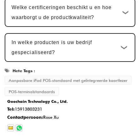
klant. Goedkeuring van monsters duurt
Welke certificeringen beschikt u en hoe
doorgaans
5-7 werkdagen
, met
waarborgt u de productkwaliteit?
aanpassingen op basis van feedback.
Massaproductie en kwaliteitsinspectie
:
In welke producten is uw bedrijf
Na monstergoedkeuring vindt de
gespecialiseerd?
productiecyclus plaats
15-20 werkdagen
,
zodat elk detail aan de norm voldoet.
Hete Tags :
Levering en service na verkoop
: Zodra
Aanpasbare iPad POS-standaard met geïntegreerde kaartlezer
de productie is voltooid, is de levertijd
POS-terminalstandaards
normaal gesproken
2-5 werkdagen
, en we
Goochain Technology Co., Ltd.
bieden uitgebreide after-sales service om
Tel:
15913803231
de klanttevredenheid te garanderen.
Contactpersoon:
Rose Xu