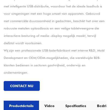
met intelligente USB-distributie, waardoor het de ideale laadhub is
voor omgevingen met een hoge omzet van apparaten. Gebouwd
met commerciële duurzaamheid in gedachten, beschikt het over een
robuuste metalen oplaadbasis en een veilige tabletweergave die
interactieve besturing of media -display mogelijk maakt, terwijl
diefstal wordt voorkomen.
Wij zijn een professionele USB-laderfabrikant met interne R&D, Mold
Development en OEM/ODM-mogelijkheden, die wereldwijde B2B-
klanten bedienen in sectoren gastvrijheid, onderwijs en
ondernemingen.
CONTACT NU
Productdetails
Video
Specificaties
Bedrijf