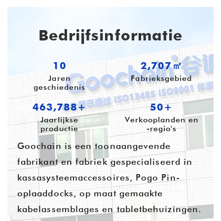
Bedrijfsinformatie
10
3,687㎡
Jaren
Fabrieksgebied
geschiedenis
631,712+
54+
Jaarlijkse
Verkooplanden en
productie
-regio's
Goochain is een toonaangevende
fabrikant en fabriek gespecialiseerd in
kassasysteemaccessoires, Pogo Pin-
oplaaddocks, op maat gemaakte
kabelassemblages en tabletbehuizingen.