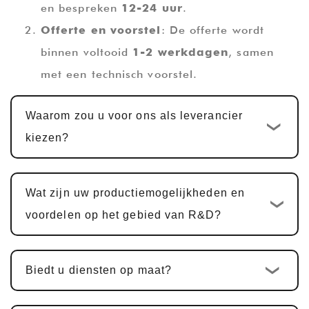
en bespreken
12-24 uur
.
Offerte en voorstel
: De offerte wordt
binnen voltooid
1-2 werkdagen
, samen
met een technisch voorstel.
Ontwerp en ontwikkeling op maat
:
Waarom zou u voor ons als leverancier
Zodra de offerte is bevestigd, is de
kiezen?
standaard ontwikkelingscyclus op maat
10-
15 werkdagen
. Voor multifunctionele
PCBA-producten, waaronder
Wat zijn uw productiemogelijkheden en
hardwareontwerp, PCBA-ontwerp en
voordelen op het gebied van R&D?
softwareontwikkeling, is de cyclus
doorgaans hetzelfde
25-30 dagen
.
Biedt u diensten op maat?
Voorbeeldbevestiging en wijzigingen
:
Wij bieden monsters ter bevestiging van de