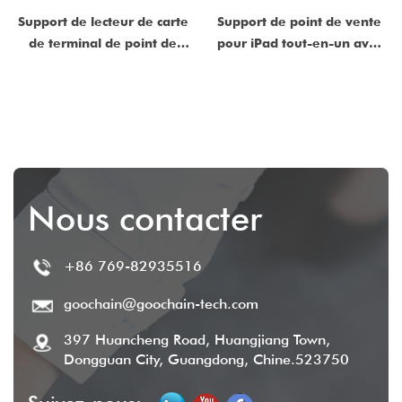
Support de lecteur de carte
Support de point de vente
de terminal de point de
pour iPad tout-en-un avec
vente réglable avec base
chargement magnétique
boulonnée pour systèmes
POGO PIN et station
de paiement sécurisés
d'accueil multiport USB-C
Nous contacter
+86 769-82935516
goochain@goochain-tech.com
397 Huancheng Road, Huangjiang Town,
Dongguan City, Guangdong, Chine.523750