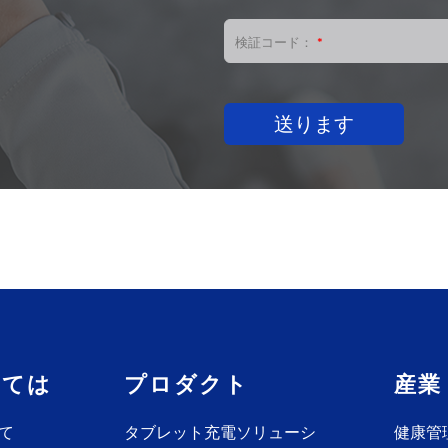
検証コード：
*
送ります
しては
プロダクト
産業
て
タブレット充電ソリューシ
健康管