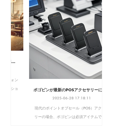
度回転ベース、折りたたみ可
し、ディストリビュータ、シ
るアクリル構造、このケース
イスに合わせてカスタマイズ
能なデザインを備えたこのス
ステム インテグレータ、ブラ
は盗難や改ざんに対する最大
された充電ソリューションを
タンドは、オフィス、家庭、
ンド オーナーにとって理想的
限の保護を保証すると同時
作成できるように支援しま
ビデオ通話、オンライン会
です。
に、さまざまな環境に簡単に
す。
議、読書、マルチメディア エ
取り付けられる汎用性の高い
ンターテイメントに最適で
IFA 20
マウントを提供します。 ケー
す。
スはサポートしています
VESA 100x100mm そして
Donggua
75×75mm 取り付け規格に準
Ltd。が今
拠し、幅広いスタンドやディ
されること
スプレイとの互換性を確保し
ン
ます。また、 縦向きと横向
き、独自のディスプレイのニ
ョ
ポゴピンが最新のPOSアクセサリーに不可欠である理由
ーズに適応できるようになり
2025-06-28 17:18:11
ます。
せて
現代のポイントオブセール（POS）アクセサ
業
リーの場合、ポゴピンは必須アイテムです。
し
安定した電気接続を作成します。これは、デ