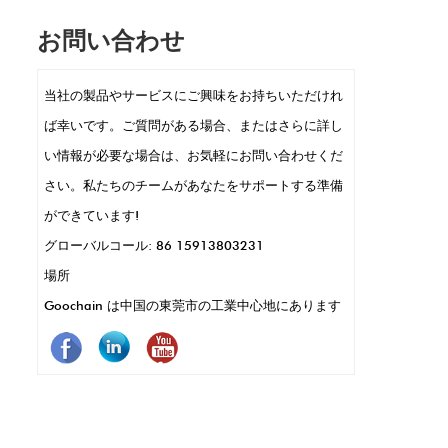
バイスが常に使用されている忙しい小売設定
お問い合わせ
に最適です。それらの小さなサイズにより、
ハンドヘルドターミナルやカードリーダーの
当社の製品やサービスにご興味をお持ちいただけれ
ように、洗練されたコンパクトなPOSデザイ
ば幸いです。ご質問がある場合、またはさらに詳し
ンが可能になります。 POGOピンは、迅速な
い情報が必要な場合は、お気軽にお問い合わせくだ
データ転送と充電、迅速なトランザクション
さい。私たちのチームがあなたをサポートする準備
のキーも可能にします。さらに、それらは耐
ができています!
久性があり、腐食に耐性があります。つま
グローバルコール: 86 15913803231
り、メンテナンスが少なく、使用が長くなり
場所
ます。要するに、Pogo Pinsは、POSシステム
Goochain は中国の東莞市の工業中心地にあります
をより良く、より速く、より確実に動作させ
ます。