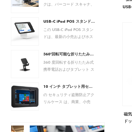
クは、バーコード スキャナ、
US
PDA デバイス、タブレット、
ト
スマートフォン、その他のポ
USB-C iPad POS スタンド |統合決済ソリューションを備えたタブレット POS ドック (OEM/ODM メーカー)
ータブル電子機器用に設計さ
この USB-C iPad POS スタン
れた多用途の充電およびドッ
ドは、最新の小売およびホス
キング ソリューションです。
ピタリティ環境向けに設計さ
信頼性の高い磁気ポゴピン接
れた、オールインワンのタブ
続を特徴としており、商用お
360°回転可能な折りたたみ式デスク用携帯電話&タブレットスタンド – 4.7～13インチのデバイス用の調節可能な滑り止めデスクトップホルダー
レットベースの POS ソリュ
よびエンタープライズ環境で
360 度回転する折りたたみ式
ーションです。外部デバイス
安全なドッキング、安定した
携帯電話およびタブレット ス
を必要とせずに、迅速なセッ
電力供給、便利な日常操作を
タンドは、スマートフォン、
トアップ、シームレスな支払
提供します。 経験豊富な
タブレット、電子書籍リーダ
い処理、効率的なケーブル管
10 インチ タブレット用セキュリティ盗難防止アクリル ケース |キオスク、POS、店舗ディスプレイ マウント - 中国からの工場直接メーカー
OEM/ODM メーカーとして、
ー、および 4.7 ～ 13 インチ
理が可能になります。 USB-C
の セキュリティ盗難防止アク
Goochain は、ポゴ ピン レイ
の範囲のその他のモバイル デ
iPad モデル間で幅広い互換性
リルケース は、商業、小売
アウト、充電仕様、エンクロ
バイスに安定した人間工学に
を備えたこの POS ドック
店、または公共スペースで
ージャ設計、PCB 開発、ブラ
基づいたサポートを提供する
磁気
は、安定したパフォーマン
10 インチ タブレットを保護
ンディング、量産サポートな
ように設計されています。完
ドッ
ス、最新の美しさ、柔軟なカ
する堅牢なソリューションを
どの包括的なカスタマイズ サ
全に調整可能な視野角、360
スタマイズ オプションを提供
提供します。その 耐久性のあ
ービスを提供し、顧客がデバ