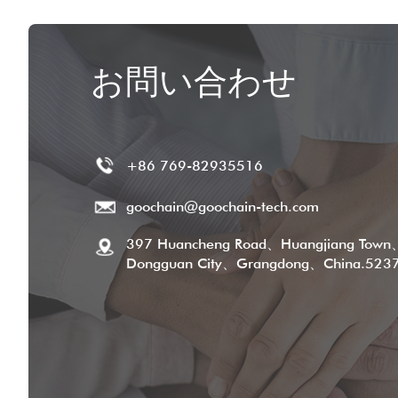
お問い合わせ
+86 769-82935516
goochain@goochain-tech.com
397 Huancheng Road、Huangjiang Town
Dongguan City、Grangdong、China.523