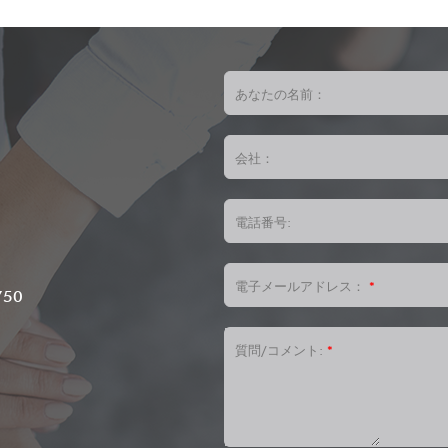
あなたの名前：
会社：
電話番号:
、
電子メールアドレス：
*
750
質問/コメント:
*