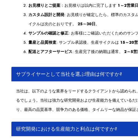
お見積りとご提案
：お見積りは以内に完了します
1～2営業
カスタム設計と開発
: お見積りが確定したら、標準のカス
イクルは次のとおりです。
25～30日
。
サンプルの確認と修正
: お客様にご確認いただくためのサ
量産と品質検査
: サンプル承認後、生産サイクルは
15～20
配送とアフターサービス
: 生産完了後の納期は通常、
2～5
サプライヤーとして当社を選ぶ理由は何ですか?
当社は、以下のような業界をリードするクライアントから認められ
るでしょう。当社は強力な研究開発および生産能力を備えているだ
り、最高の品質基準、競争力のある価格、タイムリーな納品が保証
研究開発における生産能力と利点は何ですか?