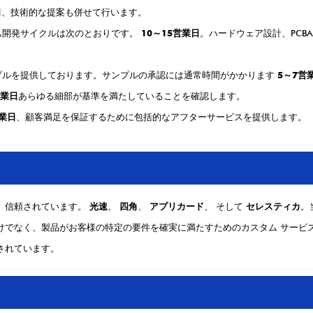
日
、技術的な提案も併せて行います。
タム開発サイクルは次のとおりです。
10～15営業日
。ハードウェア設計、PCB
ンプルを提供しております。サンプルの承認には通常時間がかかります
5～7営
営業日
あらゆる細部が基準を満たしていることを確認します。
営業日
、顧客満足を保証するために包括的なアフターサービスを提供します。
、信頼されています。
光速
、
四角
、
アプリカード
、 そして
セレスティカ
。
けでなく、製品がお客様の特定の要件を確実に満たすためのカスタム サービ
されています。