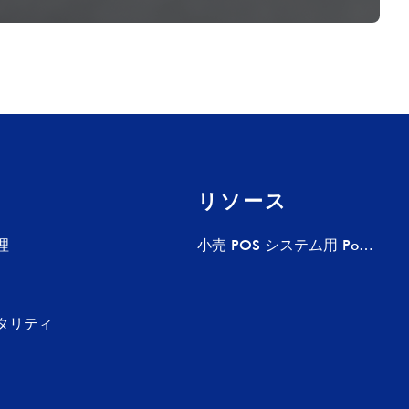
リソース
理
小売 POS システム用 Pogo
Pin 充電ドック – カスタム
充電ソリューション
タリティ