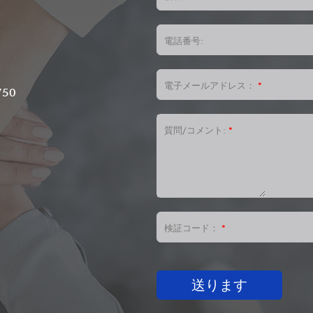
電話番号:
、
電子メールアドレス：
*
750
質問/コメント:
*
検証コード：
*
送ります