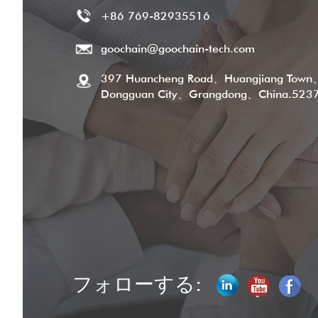
+86 769-82935516
goochain@goochain-tech.com
397 Huancheng Road、Huangjiang Town
Dongguan City、Grangdong、China.523
フォローする: