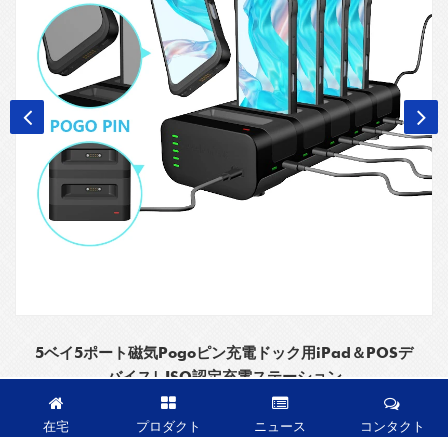
5ベイ5ポート磁気Pogoピン充電ドック用iPad＆POSデ
バイス| ISO認定充電ステーション
在宅
プロダクト
ニュース
コンタクト