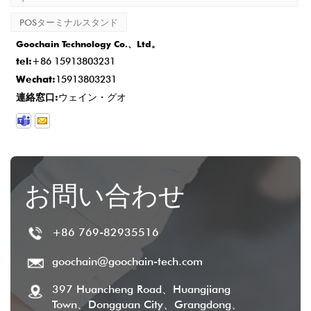
POSターミナルスタンド
Goochain Technology Co.、Ltd。
tel:
+86 15913803231
Wechat:
15913803231
連絡窓口:
ウェイン・グオ
お問い合わせ
+86 769-82935516
goochain@goochain-tech.com
397 Huancheng Road、Huangjiang
Town、Dongguan City、Grangdong、