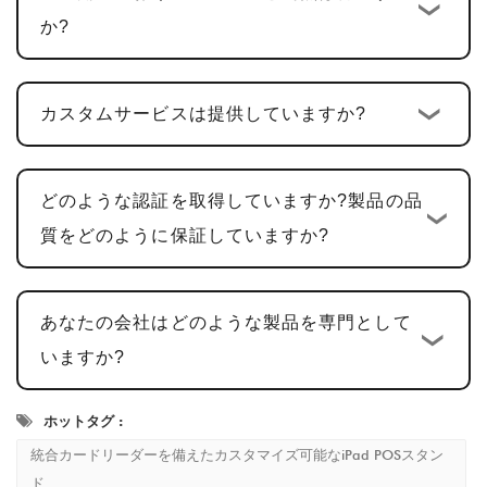
25～30日
。
か?
サンプルの確認と修正
: お客様にご確認いただ
くためのサンプルを提供しております。サンプ
カスタムサービスは提供していますか?
ルの承認には通常時間がかかります
5～7営業
日
、フィードバックに基づいて調整が加えられ
ています。
どのような認証を取得していますか?製品の品
量産と品質検査
: サンプル承認後、生産サイク
質をどのように保証していますか?
ルは
15～20営業日
あらゆる細部が基準を満た
していることを確認します。
あなたの会社はどのような製品を専門として
配送とアフターサービス
: 生産完了後の納期は
いますか?
通常、
2～5営業日
、顧客満足を保証するために
包括的なアフターサービスを提供します。
ホットタグ :
統合カードリーダーを備えたカスタマイズ可能なiPad POSスタン
ド