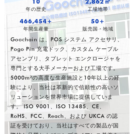
10
3,765㎡
年の歴史
工場地帯
621,050+
54+
年間生産量
販売国・地域
Goochain は、POS システム アクセサリ、
Pogo Pin 充電ドック、カスタム ケーブル
アセンブリ、タブレット エンクロージャを
専門とする大手メーカーおよび工場です。
5000m²の高度な生産施設と10年以上の経
験により、当社は革新的で信頼性の高いソ
リューションを世界市場に提供していま
す。 ISO 9001、ISO 13485、CE、
RoHS、FCC、Reach、および UKCA の認
証を受けており、当社はすべての製品が国