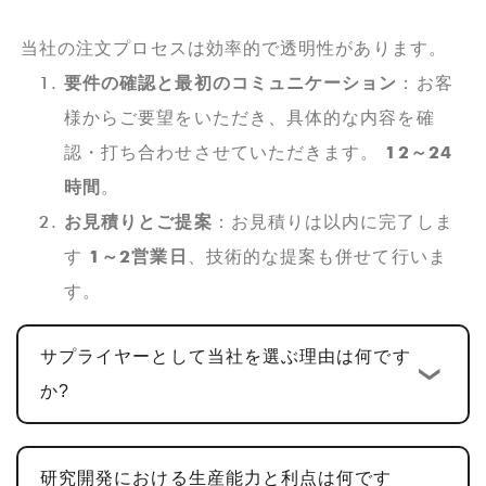
当社の注文プロセスは効率的で透明性があります。
要件の確認と最初のコミュニケーション
：お客
様からご要望をいただき、具体的な内容を確
認・打ち合わせさせていただきます。
12～24
時間
。
お見積りとご提案
：お見積りは以内に完了しま
す
1～2営業日
、技術的な提案も併せて行いま
す。
カスタム設計と開発
: お見積りが確定したら、
サプライヤーとして当社を選ぶ理由は何です
標準のカスタム開発サイクルは次のとおりで
か?
す。
10～15営業日
。ハードウェア設計、PCBA
設計、ソフトウェア開発を含む多機能 PCBA 製
品の場合、通常、サイクルは次のとおりです。
研究開発における生産能力と利点は何です