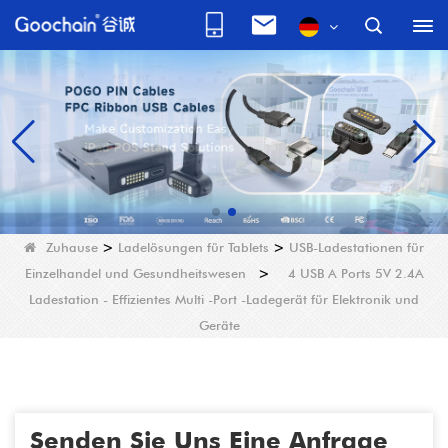
Zuhause
>
Ladelösungen für Tablets
>
USB-Ladestationen für
Einzelhandel und Gesundheitswesen
>
4 USB A Ports 5V 2.4A
Ladestation - Effizientes Multi -Port -Ladegerät für Elektronik und
Geräte
Senden Sie Uns Eine Anfrage