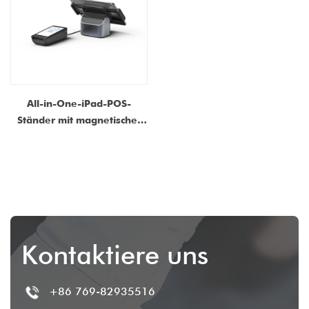
All-in-One-iPad-POS-
Ständer mit magnetischer
POGO-PIN-Aufladung und
USB-C-Multiport-Dock
Kontaktiere uns
+86 769-82935516