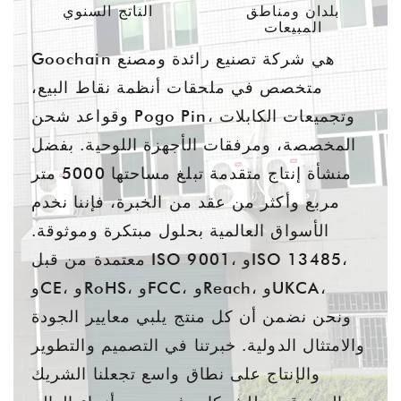
بلدان ومناطق
الناتج السنوي
المبيعات
Goochain هي شركة تصنيع رائدة ومصنع
متخصص في ملحقات أنظمة نقاط البيع،
وقواعد شحن Pogo Pin، وتجميعات الكابلات
المخصصة، ومرفقات الأجهزة اللوحية. بفضل
منشأة إنتاج متقدمة تبلغ مساحتها 5000 متر
مربع وأكثر من عقد من الخبرة، فإننا نخدم
الأسواق العالمية بحلول مبتكرة وموثوقة.
معتمدة من قبل ISO 9001، وISO 13485،
وCE، وRoHS، وFCC، وReach، وUKCA،
ونحن نضمن أن كل منتج يلبي معايير الجودة
والامتثال الدولية. خبرتنا في التصميم والتطوير
والإنتاج على نطاق واسع تجعلنا الشريك