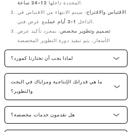
.
المحددة داخلها
12-24 ساعة
الاقتباس والاقتراح
: سيتم الانتهاء من الاقتباس في
مع عرض فني.
الداخل
1-2 أيام عمل
تصميم وتطوير مخصص
: بمجرد تأكيد عرض
الأسعار، يتم تنفيذ دورة التطوير المخصصة
القياسية
10-15 يوم عمل
. بالنسبة لمنتجات
لماذا يجب أن تختارنا كمورد؟
PCBA متعددة الوظائف، بما في ذلك تصميم
الأجهزة، وتصميم PCBA، وتطوير البرامج، تكون
.
الدورة عادةً
25-30 يوما
ما هي قدراتك الإنتاجية ومزاياك في البحث
تأكيد العينة والتعديلات
: نحن نقدم عينات لتأكيد
والتطوير؟
العملاء. عادةً ما تستغرق الموافقة على العينة
5-
7 أيام عمل
، مع إجراء التعديلات بناءً على
هل تقدمون خدمات مخصصة؟
التعليقات.
الإنتاج الضخم وفحص الجودة
: بعد الموافقة على