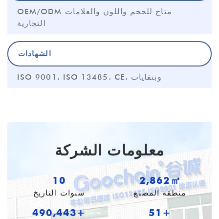
OEM/ODM متاح للحجم واللون والعلامات
التجارية
الشهادات
ISO 9001، ISO 13485، CE، وبنفايات
معلومات الشركة
10
3,998㎡
منطقة المصنع
سنوات التاريخ
685,021+
55+