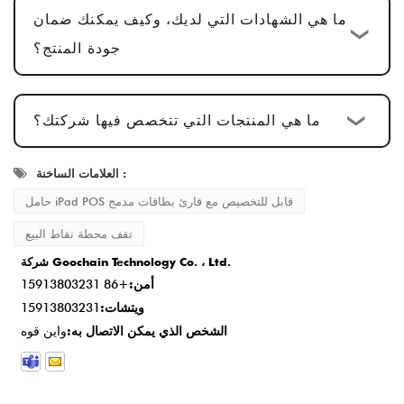
العينة، تكون دورة الإنتاج
15-20 يوم عمل
، مما
ما هي الشهادات التي لديك، وكيف يمكنك ضمان
يضمن أن كل التفاصيل تلبي المعايير.
جودة المنتج؟
التسليم وخدمة ما بعد البيع
: بمجرد الانتهاء من
الإنتاج، يكون وقت التسليم عادةً
2-5 أيام عمل
،
ما هي المنتجات التي تتخصص فيها شركتك؟
ونحن نقدم خدمة ما بعد البيع شاملة لضمان رضا
العملاء.
العلامات الساخنة :
حامل iPad POS قابل للتخصيص مع قارئ بطاقات مدمج
تقف محطة نقاط البيع
شركة Goochain Technology Co. ، Ltd.
أمن:
+86 15913803231
ويتشات:
15913803231
الشخص الذي يمكن الاتصال به:
واين قوه