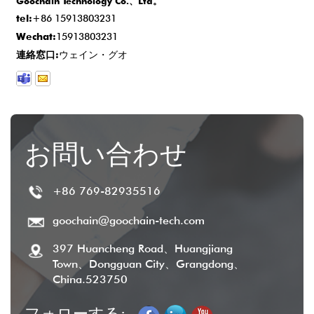
Goochain Technology Co.、Ltd。
tel:
+86 15913803231
Wechat:
15913803231
連絡窓口:
ウェイン・グオ
お問い合わせ
+86 769-82935516
goochain@goochain-tech.com
397 Huancheng Road、Huangjiang
Town、Dongguan City、Grangdong、
China.523750
フォローする: