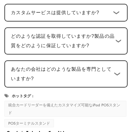
くためのサンプルを提供しております。サンプ
カスタムサービスは提供していますか?
ルの承認には通常時間がかかります
5～7営業
日
、フィードバックに基づいて調整が加えられ
ています。
どのような認証を取得していますか?製品の品
量産と品質検査
: サンプル承認後、生産サイク
質をどのように保証していますか?
ルは
15～20営業日
あらゆる細部が基準を満た
していることを確認します。
あなたの会社はどのような製品を専門として
配送とアフターサービス
: 生産完了後の納期は
いますか?
通常、
2～5営業日
、顧客満足を保証するために
包括的なアフターサービスを提供します。
ホットタグ :
統合カードリーダーを備えたカスタマイズ可能なiPad POSスタン
ド
POSターミナルスタンド