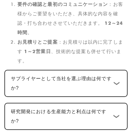
要件の確認と最初のコミュニケーション
：お客
様からご要望をいただき、具体的な内容を確
認・打ち合わせさせていただきます。
12～24
時間
。
お見積りとご提案
：お見積りは以内に完了しま
す
1～2営業日
、技術的な提案も併せて行いま
す。
カスタム設計と開発
: お見積りが確定したら、
サプライヤーとして当社を選ぶ理由は何です
標準のカスタム開発サイクルは次のとおりで
か?
す。
10～15営業日
。ハードウェア設計、PCBA
設計、ソフトウェア開発を含む多機能 PCBA 製
品の場合、通常、サイクルは次のとおりです。
研究開発における生産能力と利点は何です
25～30日
。
か?
サンプルの確認と修正
: お客様にご確認いただ