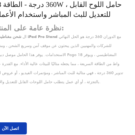
360 درج
للتعديل للبث المباشر واستخدام الأعما
نظرة عامة على المنتج:
مع الدوران 360 درجة هو الحل النهائي
شحن مغناطيسي iPad Pro Stand
ال
للشركات والمهنيين الذين يبحثون عن موقف آمن وسريع الشحن ، ومت
الاستخدامات. يوفر هذا الحامل موصل دبوس Pogo المغناطيسي ، ويو
واط من الطاقة السريعة ، مما يجعله مثاليًا للبيئات عالية الأداء. مع القدرة 
تدوير 360 درجة ، فهي مثالية للبث المباشر ، ومؤتمرات الفيديو ، أو عروض ا
بالتجزئة ، أو أي عمل يتطلب حامل اللوحات القابل للتعديل والآمن.
اتصل الآن