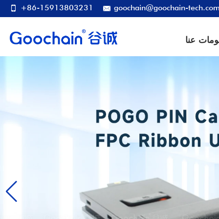
+86-15913803231
goochain@goochain-tech.co
ومات عنا