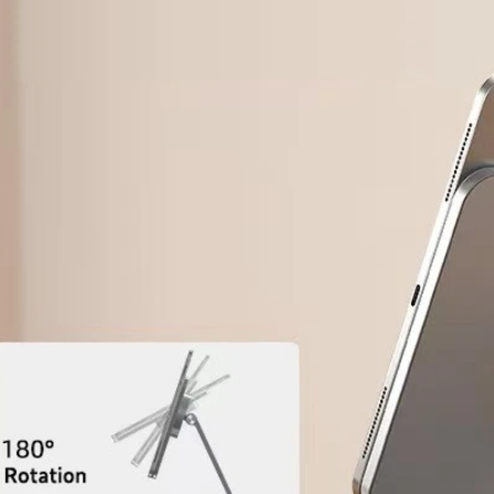
المغناطيسية Pogo Pin، وتجميعات الكابلات
المخصصة، وصناديق تقسيم PD USB من النوع C.
هذا الحدث فرصًا قيمة للتواصل مع
لميين، واكتساب رؤى الصناعة، وتسليط
خبرتنا كشركة مصنعة وموردة ومصنع
ط البيع وحلول الشحن في مجال البيع
بالتجزئة والرعاية الصحية.