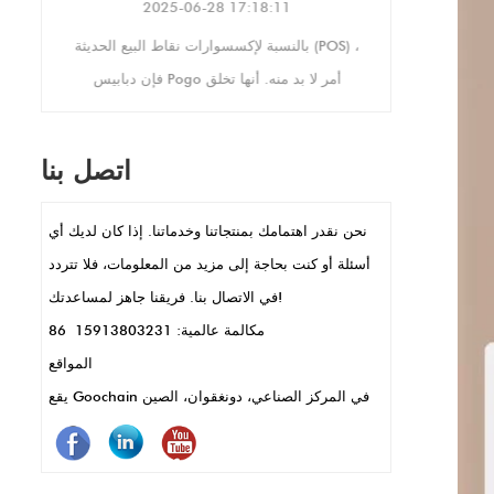
2025-06-28 17:18:11
سر
بالنسبة لإكسسوارات نقاط البيع الحديثة (POS) ،
بك ، مع حلول مخصصة مصممة لتلبية احتياجاتك.
فإن دبابيس Pogo أمر لا بد منه. أنها تخلق
اتصالات كهربائية مستقرة ، مثالية لإعدادات البيع
بالتجزئة المزدحمة حيث تكون الأجهزة قيد
اتصل بنا
الاستخدام باستمرار. يسمح حجمها الصغير
بتصميمات POS الأنيقة والمدمجة ، كما هو الحال
نحن نقدر اهتمامك بمنتجاتنا وخدماتنا. إذا كان لديك أي
في المحطات المحمولة المحمولة أو قراء
أسئلة أو كنت بحاجة إلى مزيد من المعلومات، فلا تتردد
البطاقات. تتيح دبابيس POGO أيضًا نقل البيانات
في الاتصال بنا. فريقنا جاهز لمساعدتك!
السريعة والشحن ، وهي مفتاح للمعاملات
مكالمة عالمية: 86 15913803231
السريعة. بالإضافة إلى ذلك ، فهي متينة ومقاومة
المواقع
للتآكل ، مما يعني أقل صيانة واستخدام أطول.
يقع Goochain في المركز الصناعي، دونغقوان، الصين
باختصار ، تجعل دبابيس POGO أنظمة نقاط البيع
تعمل بشكل أفضل وأسرع وأكثر موثوقية.