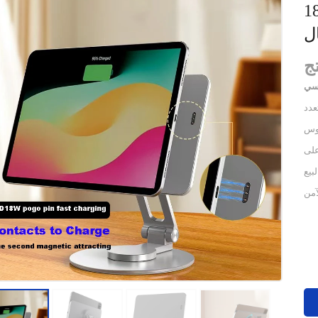
ة - الطاقة 18W ، حامل اللوح القابل
ل
عدد
فر 18
على
لبيع