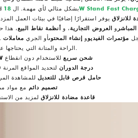
18W Stand Fast Cha
iPad بشكل مثالي لأي مهمة. ال
 للانزلاق
المباشر
و
العروض التجارية
، و
أنظمة نقاط البيع
، هذا حامل iPad متوافق مع
أجل
مؤتمرات الفيديو
و
إنشاء المحتوى
أو الجري
الراحة والمتانة التي يحتاجها عملك.
18W شحن سريع
للاستخدام دون انقطاع
360 درجة الدوران
لتحديد المواقع المرنة
Goochain at IFA 2025 - برلين ، ألمانيا
حامل قرص قابل للتعديل
للمشاهدة المر
2025-08-13 20:19:25
تصميم دائم
مع مواد مم
يسعدنا أن نعلن أن شركة 
قاعدة مضادة للانزلاق
لمزيد من الاستق
CES 2025
chain Technology Co. ، Ltd
2025-01-16 20:18:55
IFA 2025 في برلين في سبتمبر.
عرضت Goochain أحدث ابتكاراتها في معرض
CES 2025، بما في ذلك محطات الشحن