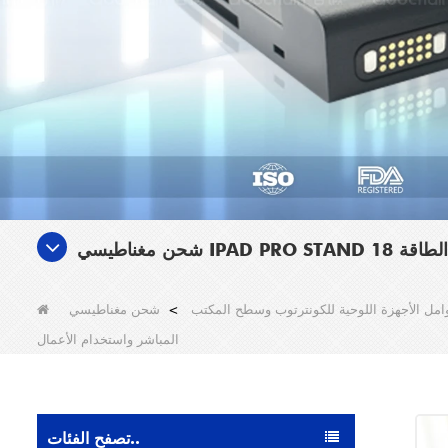
امل الأجهزة اللوحية للكونترتوب وسطح المكتب
>
شحن مغناطيسي iPad Pro Stand مع دوران 360 درجة - الطاقة 18W ، حامل اللوح القابل للتعديل للبث
المباشر واستخدام الأعمال
تصفح الفئات..