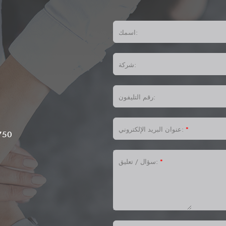
اسمك:
شركة:
رقم التليفون:
،
*
عنوان البريد الإلكتروني:
750
*
سؤال / تعليق: