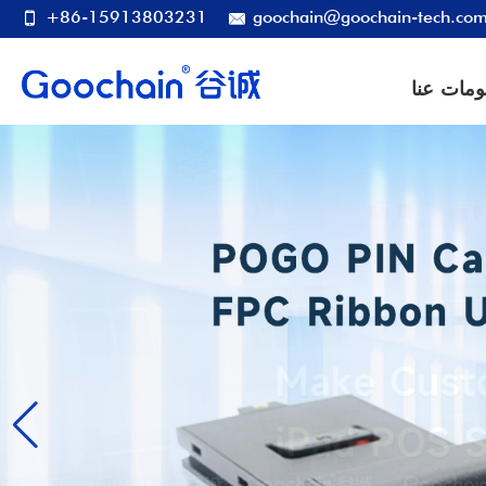
+86-15913803231
goochain@goochain-tech.co
ومات عنا