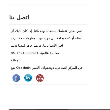
اتصالات كهربائية مستقرة ، مثالية لإعدادات البيع
بالتجزئة المزدحمة حيث تكون الأجهزة قيد
اتصل بنا
الاستخدام باستمرار. يسمح حجمها الصغير
بتصميمات POS الأنيقة والمدمجة ، كما هو الحال
نحن نقدر اهتمامك بمنتجاتنا وخدماتنا. إذا كان لديك أي
في المحطات المحمولة المحمولة أو قراء
أسئلة أو كنت بحاجة إلى مزيد من المعلومات، فلا تتردد
البطاقات. تتيح دبابيس POGO أيضًا نقل البيانات
في الاتصال بنا. فريقنا جاهز لمساعدتك!
السريعة والشحن ، وهي مفتاح للمعاملات
مكالمة عالمية: 86 15913803231
السريعة. بالإضافة إلى ذلك ، فهي متينة ومقاومة
المواقع
للتآكل ، مما يعني أقل صيانة واستخدام أطول.
يقع Goochain في المركز الصناعي، دونغقوان، الصين
باختصار ، تجعل دبابيس POGO أنظمة نقاط البيع
تعمل بشكل أفضل وأسرع وأكثر موثوقية.