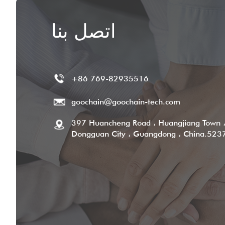
اتصل بنا
+86 769-82935516
goochain@goochain-tech.com
397 Huancheng Road ، Huangjiang Town 
Dongguan City ، Guangdong ، China.523