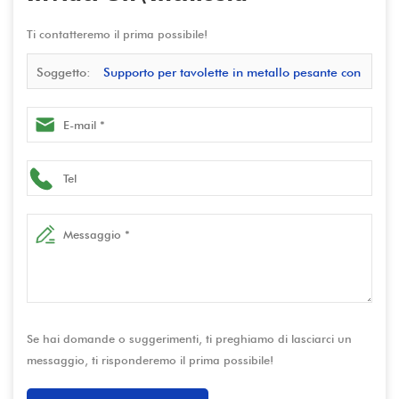
Ti contatteremo il prima possibile!
Soggetto:
Supporto per tavolette in metallo pesante con
serratura-recinto universale di chiosca antifurto per iPad |
Produttore personalizzabile
Se hai domande o suggerimenti, ti preghiamo di lasciarci un
messaggio, ti risponderemo il prima possibile!