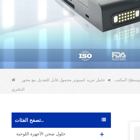
ب وسطح المكتب
>
حامل تبريد كمبيوتر محمول قابل للتعديل مع محور USB والتناوب 360 درجة - ناهض مريح قابل للطي للكتاب
الدفتري
تصفح الفئات..
حلول شحن الأجهزة اللوحية