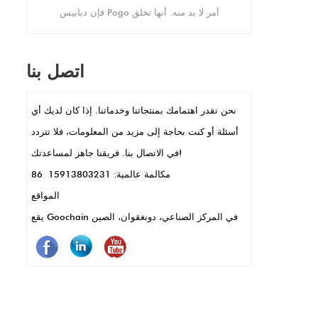
بك ، مع حلول مخصصة مصممة لتلبية احتياجاتك.
فإن دبابيس Pogo أمر لا بد منه. أنها تخلق
اتصالات كهربائية مستقرة ، مثالية لإعدادات البيع
بالتجزئة المزدحمة حيث تكون الأجهزة قيد
اتصل بنا
الاستخدام باستمرار. يسمح حجمها الصغير
بتصميمات POS الأنيقة والمدمجة ، كما هو الحال
نحن نقدر اهتمامك بمنتجاتنا وخدماتنا. إذا كان لديك أي
في المحطات المحمولة المحمولة أو قراء
أسئلة أو كنت بحاجة إلى مزيد من المعلومات، فلا تتردد
البطاقات. تتيح دبابيس POGO أيضًا نقل البيانات
في الاتصال بنا. فريقنا جاهز لمساعدتك!
السريعة والشحن ، وهي مفتاح للمعاملات
مكالمة عالمية: 86 15913803231
السريعة. بالإضافة إلى ذلك ، فهي متينة ومقاومة
المواقع
للتآكل ، مما يعني أقل صيانة واستخدام أطول.
يقع Goochain في المركز الصناعي، دونغقوان، الصين
باختصار ، تجعل دبابيس POGO أنظمة نقاط البيع
تعمل بشكل أفضل وأسرع وأكثر موثوقية.