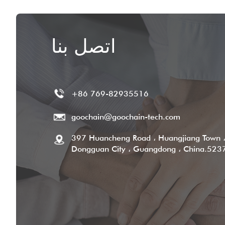
اتصل بنا
+86 769-82935516
goochain@goochain-tech.com
397 Huancheng Road ، Huangjiang Town 
Dongguan City ، Guangdong ، China.523