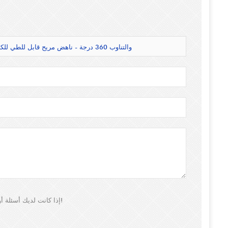
حامل تبريد كمبيوتر محمول قابل للتعديل مع محور USB والتناوب 360 درجة - ناهض مريح قابل للطي للكتاب الدفتري
إذا كانت لديك أسئلة أو اقتراحات، فالرجاء ترك لنا رسالة، وسوف نقوم بالرد عليك في أقرب وقت ممكن!