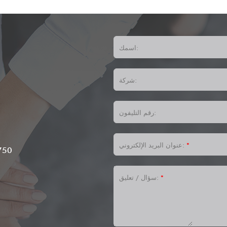
اسمك:
شركة:
رقم التليفون:
،
*
عنوان البريد الإلكتروني:
750
*
سؤال / تعليق: