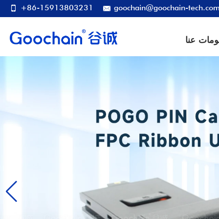
+86-15913803231
goochain@goochain-tech.co
ومات عنا