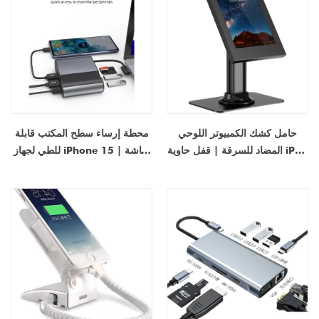
حامل كشك الكمبيوتر اللوحي
محطة إرساء سطح المكتب قابلة
المضاد للسرقة | قفل حاوية iPad
للطي لجهاز iPhone 15 | شاشة
على سطح الطاولة بقاعدة | مورد
HDMI بدقة 4K ومصنع لمحور
مصنع حامل الكمبيوتر اللوحي
الشحن السريع
المعدني العالمي في الصين