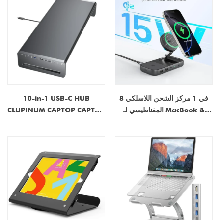
الشركة المصنعة OEM
8 في 1 مركز الشحن اللاسلكي
10-in-1 USB-C HUB
المغناطيسي لـ MacBook &
CLUPINUM CAPTOP CAPTOP
iPhone | محطة الإرساء القابلة
| رصد الناهض مع 100 واط PD ،
للطي مع QI2 15W ، USB 3.1 ،
4K HDMI ، 5 جيجابت في الثانية
HDMI 4K ، PD 100W | الشركة
منافذ USB | OEM/ODM
المصنعة ومورد OEM/ODM
الشركة المصنعة