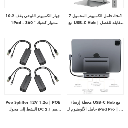
حامل الكمبيوتر المحمول 7-in-1
جهاز الكمبيوتر اللوحي يقف 10.2
مع USB-C Hub القابلة للفصل |
"iPad - 360 ° دوار كشبك
شحن 100W PD ، محطة لرسو
المعدني
الكمبيوتر المحمول من الألومنيوم
من 10-17 "أجهزة الكمبيوتر
المحمولة ، MacBook - مصنع
OEM
محطة إرساء USB-C Hub مع
Poe Splitter 12V 1.2a | POE
حامل الألومنيوم لـ iPad Pro | 6-
النشط إلى محول DC 2.1 مم
in-1 iPad Pro USB-C Hub مع
لكاميرات IP غير بوي (13.5W)
4K HDMI ، PD الشحن ، USB-A