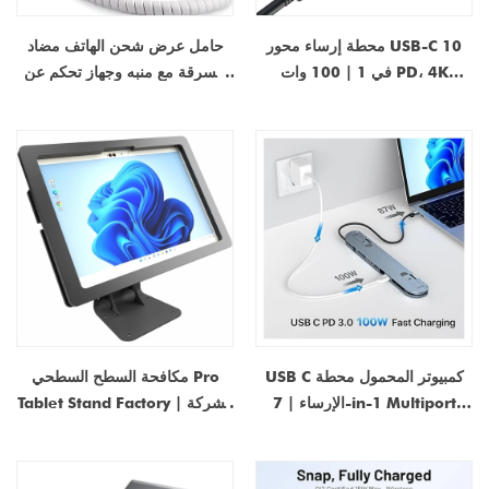
محطة إرساء محور USB-C 10
حامل عرض شحن الهاتف مضاد
في 1 | 100 وات PD، 4K
للسرقة مع منبه وجهاز تحكم عن
HDMI، RJ45، USB 3.0،
بعد | حامل عرض الأمان من النوع
SD/TF، ​​صوت | الشركة المصنعة
C / Micro USB
لمحور OEM/ODM من النوع C
USB C كمبيوتر المحمول محطة
مكافحة السطح السطحي Pro
الإرساء | 7-in-1 Multiport
Tablet Stand Factory | الشركة
USB-C HUB مع 4K HDMI ،
المصنعة لقضية POS Kiosk
China Shenzhen Dongguan
Gigabit Ethernet ، USB 3.0 ،
100W PD الشحن السريع |