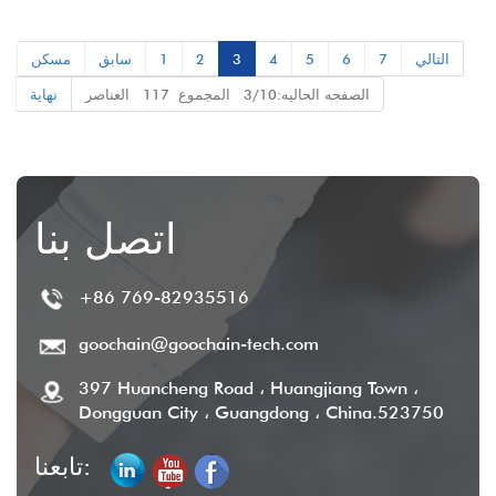
، Audio ، وقارئ بطاقة SD
التالي
7
6
5
4
3
2
1
سابق
مسكن
الصفحه الحاليه:3/10 المجموع 117 العناصر
نهاية
اتصل بنا
+86 769-82935516
goochain@goochain-tech.com
397 Huancheng Road ، Huangjiang Town ،
Dongguan City ، Guangdong ، China.523750
تابعنا: