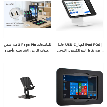
حامل USB-C لجهاز iPad POS |
قاعدة شحن Pogo Pin للماسحات
منصة نقاط البيع للكمبيوتر اللوحي
الضوئية للرموز الشريطية وأجهزة
مع حل الدفع المتكامل (الشركة
المساعد الرقمي الشخصي
المصنعة OEM/ODM)
والأجهزة اللوحية والهواتف الذكية
من مُصنع OEM/ODM مخصص