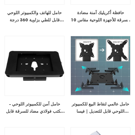
حافظة أكريليك آمنة مضادة
حامل للهاتف والكمبيوتر اللوحي
للسرقة للأجهزة اللوحية مقاس 10
قابل للطي بزاوية 360 درجة
بوصات | Kiosk، POS، Store
للمكتب - حامل سطح مكتب قابل
Display Mount - المصنع
للتعديل ومضاد للانزلاق للأجهزة
مباشرة من الصين
مقاس 4.7 إلى 13 بوصة
حامل عالمي لنقاط البيع للكمبيوتر
حامل آمن للكمبيوتر اللوحي -
اللوحي قابل للتعديل | فيسا
مكتب فولاذي مضاد للسرقة قابل
75×75 و 100×100 | صانع
للقفل أو حامل على الحائط لأجهزة
المعدات الأصلية / تصنيع التصميم
iPad/الأجهزة اللوحية مقاس 9.7
الشخصي
بوصات