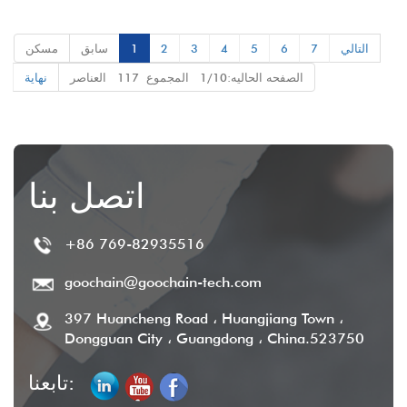
360 درجة
التالي
7
6
5
4
3
2
1
سابق
مسكن
الصفحه الحاليه:1/10 المجموع 117 العناصر
نهاية
اتصل بنا
+86 769-82935516
goochain@goochain-tech.com
397 Huancheng Road ، Huangjiang Town ،
Dongguan City ، Guangdong ، China.523750
تابعنا: