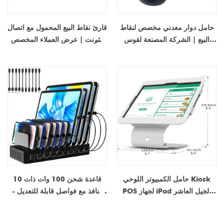
حامل دوار معدني مخصص لنقاط
قارئ نقاط البيع المحمول مع اتصال
البيع | الشركة المصنعة لقوس
إيثرنت | عرض العملاء المخصص
عرض نظام POS القابل للتعديل
والتكامل مع Shopify
بحرية
حامل الكمبيوتر اللوحي Kiosk
قاعدة شحن 100 وات ذات 10
POS لجهاز iPad الجيل العاشر
منافذ مع فواصل قابلة للتعديل -
10.9 بوصة و11 بوصة | حامل
شاحن USB متعدد من النوع C
iPad للبيع بالتجزئة قابل للدوران
للهواتف والأجهزة اللوحية