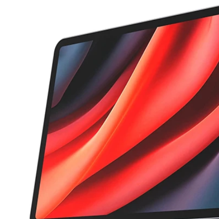
 al CES 2025, tra cui stazioni di
numero LVCC SOUTH HALL-3
ca magnetiche Pogo Pin, cavi
presentando gli ultimi supporti pe
personalizzati e splitter box USB
POS, stazioni di ricarica per tabl
D. L'evento ha offerto preziose
ricarica Pogo Pin e altro ancora
tà per entrare in contatto con
trovarci per saperne di p
lobali, acquisire conoscenze del
 evidenziare la nostra esperienza
uttore, fornitore e fabbrica di
POS e soluzioni di ricarica nel
e della vendita al dettaglio e
ell'assistenza sanitaria.