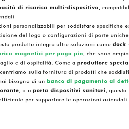
acità di ricarica multi-dispositivo
, compatibi
endali
ioni personalizzabili per soddisfare specifiche 
ncisione del logo o configurazioni di porte uniche
sto prodotto integra altre soluzioni come
dock 
arica magnetici per pogo pin
, che sono ampiam
taglio e di ospitalità. Come a
produttore specia
centriamo sulla fornitura di prodotti che soddisfin
hai bisogno di un
banco di pagamento al dett
torante
, o a
porta dispositivi sanitari
, questo
efficiente per supportare le operazioni aziendali.