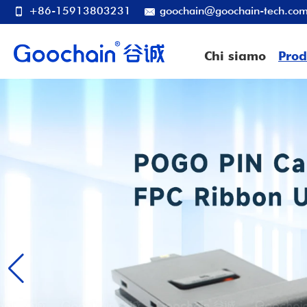
+86-15913803231
goochain@goochain-tech.co
Chi siamo
Prod