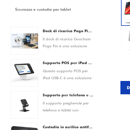
Sicurezza e custodie per tablet
Dock di ricarica Pogo Pin per scanner di codici a barre, dispositivi PDA, tablet e smartphone Produttore OEM/ODM personalizzato
Il dock di ricarica Goochain
Pogo Pin è una soluzione
versatile di ricarica e
aggancio progettata per
Supporto POS per iPad USB-C | Dock POS per tablet con soluzione di pagamento integrata (produttore OEM/ODM)
lettori di codici a barre,
Questo supporto POS per
dispositivi PDA, tablet,
iPad USB-C è una soluzione
smartphone e altre
punto vendita all-in-one
apparecchiature elettroniche
D
basata su tablet progettata
portatili. Dotato di
Supporto per telefono e tablet pieghevole con rotazione a 360° per scrivania – Supporto da tavolo antiscivolo regolabile per dispositivi da 4,7-13 pollici
per i moderni ambienti di
un'affidabile connessione
Il supporto pieghevole per
vendita al dettaglio e di
magnetica Pogo Pin, fornisce
telefono e tablet con
ospitalità. Consente una
un aggancio sicuro,
rotazione a 360° è
configurazione rapida,
un'erogazione di energia
progettato per fornire un
un'elaborazione dei
Custodia in acrilico antifurto di sicurezza per tablet da 10 pollici | Chiosco, POS, supporto per display per negozi - Produttore diretto in fabbrica dalla Cina
stabile e un comodo