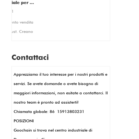
compatibilità con un'ampia
innovazioni
OGO PIN è essenziale per gli accessori POS moderni
gamma di supporti ed
ricari
espositori. Offre anche
assemblati 
ta
orientamenti verticale e
Type-C P
orizzontale, rendendolo
no
adattabile alle tue esigenze
opportuni
le
di visualizzazione specifiche.
clienti g
Contattaci
settore ed
come prod
i
Apprezziamo il tuo interesse per i nostri prodotti e
hardware 
 e
servizi. Se avete domande o avete bisogno di
settor
ei
maggiori informazioni, non esitate a contattarci. Il
d
nostro team è pronto ad assisterti!
di,
Chiamata globale: 86 15913803231
no
POSIZIONI
e
Goochain si trova nel centro industriale di
iù