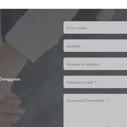
Il tuo nome:
Azienda:
Numero di telefono:
 Dongguan
Indirizzo e-mail:
*
Domanda/Commento:
*