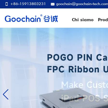
+86-15913803231
goochain@goochain-tech.co
Chi siamo
Prod