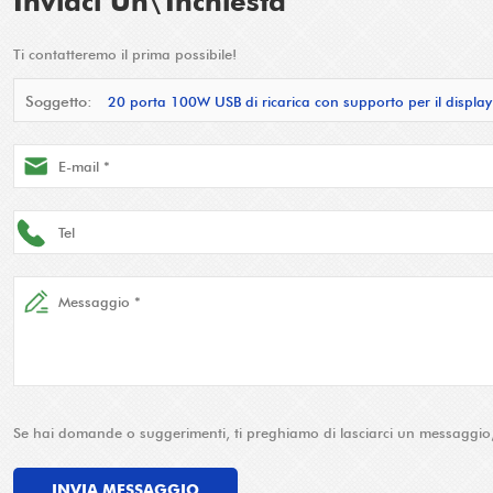
Inviaci Un\'inchiesta
Ti contatteremo il prima possibile!
Soggetto:
20 porta 100W USB di ricarica con supporto per il display 
uso di hotel e scuola
Se hai domande o suggerimenti, ti preghiamo di lasciarci un messaggio, 
INVIA MESSAGGIO