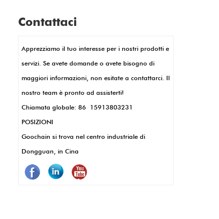
di visualizzazione specifiche.
impostazioni di vendita al dettaglio
Contattaci
impegnate in cui i dispositivi sono
costantemente in uso. Le loro dimensioni
Apprezziamo il tuo interesse per i nostri prodotti e
ridotte consentono disegni POS eleganti e
servizi. Se avete domande o avete bisogno di
compatti, come nei terminali portatili o nei
maggiori informazioni, non esitate a contattarci. Il
lettori di carte. I pin POGO consentono
nostro team è pronto ad assisterti!
anche trasferimento e ricarica di dati rapidi,
Chiamata globale: 86 15913803231
chiave per transazioni rapide. Inoltre, sono
POSIZIONI
resistenti e resistenti alla corrosione, che
Goochain si trova nel centro industriale di
significa meno manutenzione e un uso più
Dongguan, in Cina
lungo. In breve, i pin di pogo fanno
funzionare i sistemi POS meglio, più
velocemente e in modo più affidabile.