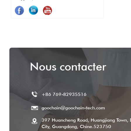
moins d'entretien et une utilisation plus
longue. En bref, les broches Pogo font que
les systèmes POS fonctionnent mieux, plus
rapidement et plus fiable.
Nous contacter
+86 769-82935516
goochain@goochain-tech.com
397 Huancheng Road, Huangjiang Town,
City, Guangdong, Chine.523750