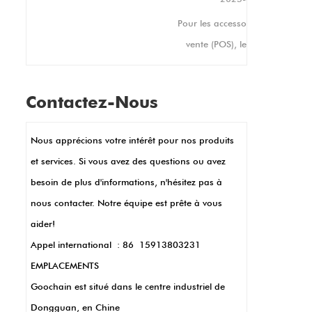
également orientations
e
Pour les accessoires modernes de point de
portrait et paysage, ce qui le
t
rend adaptable à vos
vente (POS), les épingles Pogo sont un
besoins d'affichage uniques.
s
incontournable. Ils créent des connexions
s
électriques stables, parfaites pour les
Contactez-Nous
paramètres de vente au détail occupés où
les appareils sont constamment utilisés.
Nous apprécions votre intérêt pour nos produits
Leur petite taille permet des conceptions
et services. Si vous avez des questions ou avez
POS compactes élégantes, comme dans les
besoin de plus d'informations, n'hésitez pas à
bornes à main ou les lecteurs de cartes. Les
nous contacter. Notre équipe est prête à vous
broches POGO permettent également un
aider!
transfert et une charge de données
Appel international : 86 15913803231
rapides, une clé pour les transactions
EMPLACEMENTS
rapides. De plus, ils sont durables et
Goochain est situé dans le centre industriel de
résistants à la corrosion, ce qui signifie
Dongguan, en Chine