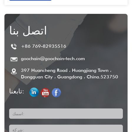
اتصل بنا
+86 769-82935516
goochain@goochain-tech.com
397 Huancheng Road ، Huangjiang Town ،
Dongguan City ، Guangdong ، China.523750
تابعنا:
اسمك:
شركة: