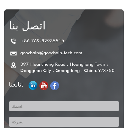
اتصل بنا
+86 769-82935516
goochain@goochain-tech.com
397 Huancheng Road ، Huangjiang Town ،
Dongguan City ، Guangdong ، China.523750
تابعنا:
اسمك:
شركة: