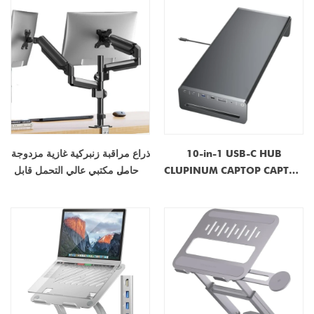
الشخصي
10-in-1 USB-C HUB
ذراع مراقبة زنبركية غازية مزدوجة
CLUPINUM CAPTOP CAPTOP
| حامل مكتبي عالي التحمل قابل
| رصد الناهض مع 100 واط PD ،
للتعديل لشاشات مقاس 17-32
4K HDMI ، 5 جيجابت في الثانية
بوصة | صانع المعدات الأصلية/
منافذ USB | OEM/ODM
تصنيع التصميم الشخصي
الشركة المصنعة