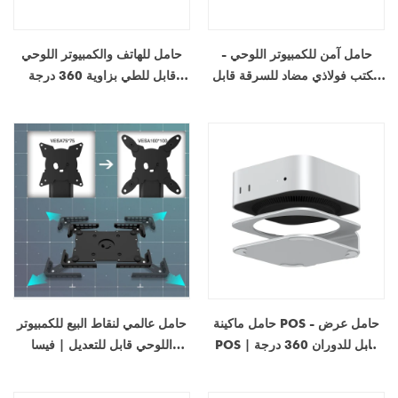
حامل آمن للكمبيوتر اللوحي -
حامل للهاتف والكمبيوتر اللوحي
مكتب فولاذي مضاد للسرقة قابل
قابل للطي بزاوية 360 درجة
للقفل أو حامل على الحائط لأجهزة
للمكتب - حامل سطح مكتب قابل
iPad/الأجهزة اللوحية مقاس 9.7
للتعديل ومضاد للانزلاق للأجهزة
بوصات
مقاس 4.7 إلى 13 بوصة
حامل ماكينة POS - حامل عرض
حامل عالمي لنقاط البيع للكمبيوتر
POS قابل للدوران 360 درجة |
اللوحي قابل للتعديل | فيسا
حامل عداد محطة بطاقة الائتمان -
75×75 و 100×100 | صانع
COPY - pkinlm
المعدات الأصلية / تصنيع التصميم