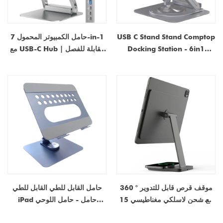
USB C Stand Stand Comptop
حامل الكمبيوتر المحمول 7-in-1
Docking Station - 6in1
مع USB-C Hub القابلة للفصل |
Magnetic Hub Stand with
شحن 100W PD ، محطة لرسو
IMS | مصنع مباشرة من دونغغوان
الكمبيوتر المحمول من الألومنيوم
، الصين
من 10-17 "أجهزة الكمبيوتر
المحمولة ، MacBook - مصنع
OEM
360 ° موقف قرص قابل للتدوير
حامل القابل للطي القابل للطي
مع شحن لاسلكي مغناطيسي 15
iPad حامل - حامل اللوحي
واط - مورد المصنع
ألومنيوم سبيكة للمكتب