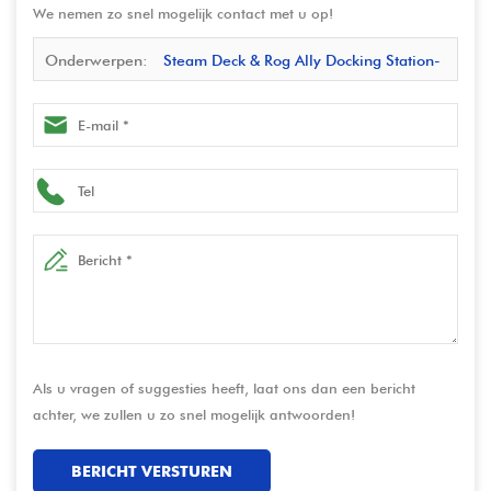
We nemen zo snel mogelijk contact met u op!
Onderwerpen:
Steam Deck & Rog Ally Docking Station-
Multiport USB-C Hub met videoconverter en laadbasis |
Fabrikant direct
Als u vragen of suggesties heeft, laat ons dan een bericht
achter, we zullen u zo snel mogelijk antwoorden!
BERICHT VERSTUREN