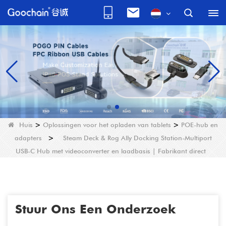
Huis
>
Oplossingen voor het opladen van tablets
>
POE-hub en
adapters
>
Steam Deck & Rog Ally Docking Station-Multiport
USB-C Hub met videoconverter en laadbasis | Fabrikant direct
Stuur Ons Een Onderzoek