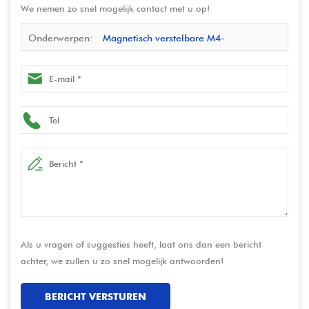
We nemen zo snel mogelijk contact met u op!
Onderwerpen:
Magnetisch verstelbare M4-
montagestandaard - POGO PIN-oplaaddockstation voor
tablets en kassasystemen
Als u vragen of suggesties heeft, laat ons dan een bericht
achter, we zullen u zo snel mogelijk antwoorden!
BERICHT VERSTUREN