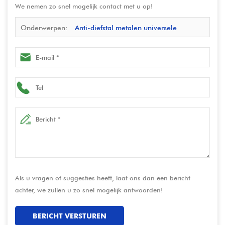
We nemen zo snel mogelijk contact met u op!
Onderwerpen:
Anti-diefstal metalen universele
tabletbehuizing voor Samsung Galaxy A9 S9 S9FE S8 A8
– OEM/ODM
Als u vragen of suggesties heeft, laat ons dan een bericht
achter, we zullen u zo snel mogelijk antwoorden!
BERICHT VERSTUREN