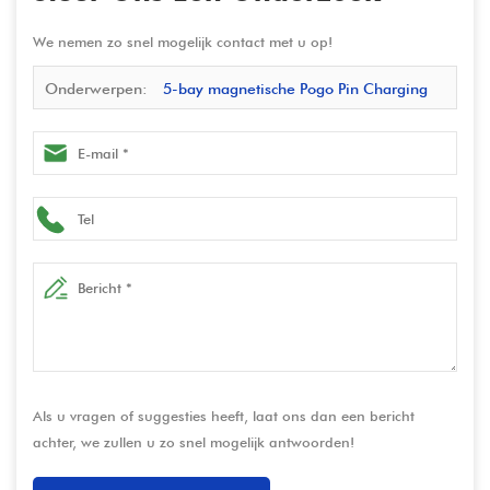
We nemen zo snel mogelijk contact met u op!
Onderwerpen:
5-bay magnetische Pogo Pin Charging
Dock 5 Ports PD25W snellaadbasis Pogo Docking Station
met USB2.0 Data Transfer voor B2B
Als u vragen of suggesties heeft, laat ons dan een bericht
achter, we zullen u zo snel mogelijk antwoorden!