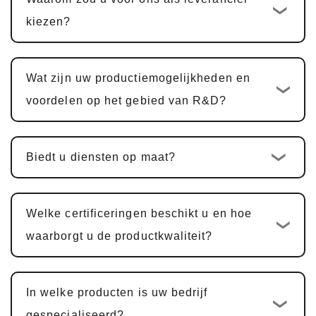
Zodra de offerte is bevestigd, is de
kiezen?
standaard ontwikkelingscyclus op maat
10-
15 werkdagen
. Voor multifunctionele
PCBA-producten, waaronder
Wat zijn uw productiemogelijkheden en
hardwareontwerp, PCBA-ontwerp en
voordelen op het gebied van R&D?
softwareontwikkeling, is de cyclus
doorgaans hetzelfde
25-30 dagen
.
Biedt u diensten op maat?
Voorbeeldbevestiging en wijzigingen
:
Wij bieden monsters ter bevestiging van de
klant. Goedkeuring van monsters duurt
Welke certificeringen beschikt u en hoe
doorgaans
5-7 werkdagen
, met
waarborgt u de productkwaliteit?
aanpassingen op basis van feedback.
Massaproductie en kwaliteitsinspectie
:
In welke producten is uw bedrijf
Na monstergoedkeuring vindt de
gespecialiseerd?