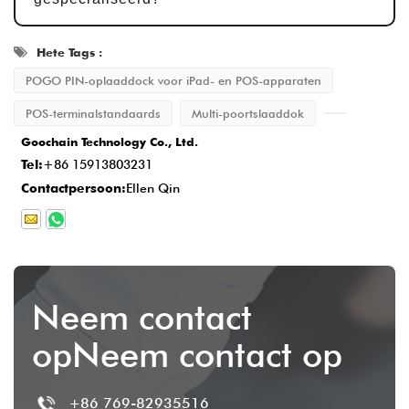
productiecyclus plaats
15-20 werkdagen
,
zodat elk detail aan de norm voldoet.
Hete Tags :
Levering en service na verkoop
: Zodra
POGO PIN-oplaaddock voor iPad- en POS-apparaten
de productie is voltooid, is de levertijd
POS-terminalstandaards
Multi-poortslaaddok
normaal gesproken
2-5 werkdagen
, en we
Goochain Technology Co., Ltd.
bieden uitgebreide after-sales service om
Tel:
+86 15913803231
de klanttevredenheid te garanderen.
Contactpersoon:
Ellen Qin
Neem contact
opNeem contact op
+86 769-82935516