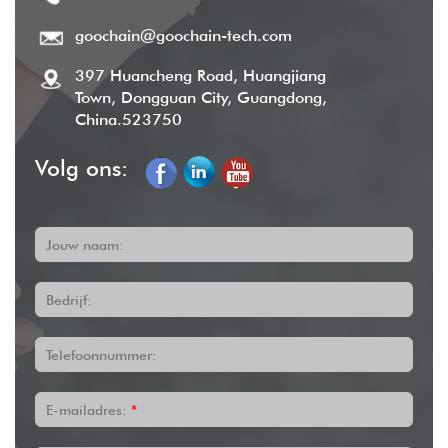
goochain@goochain-tech.com
397 Huancheng Road, Huangjiang
Town, Dongguan City, Guangdong,
China.523750
Volg ons:
Jouw naam:
Bedrijf:
Telefoonnummer:
E-mailadres:
*