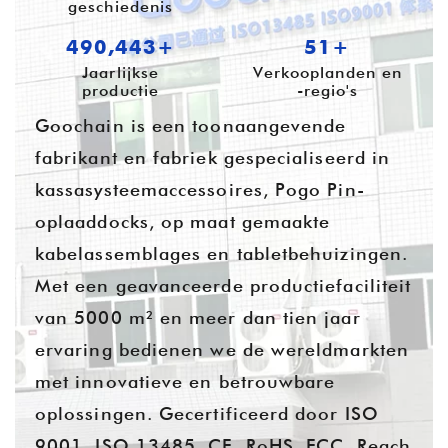
geschiedenis
631,712+
54+
Jaarlijkse
Verkooplanden en
productie
-regio's
Goochain is een toonaangevende
fabrikant en fabriek gespecialiseerd in
kassasysteemaccessoires, Pogo Pin-
oplaaddocks, op maat gemaakte
kabelassemblages en tabletbehuizingen.
Met een geavanceerde productiefaciliteit
van 5000 m² en meer dan tien jaar
ervaring bedienen we de wereldmarkten
met innovatieve en betrouwbare
oplossingen. Gecertificeerd door ISO
9001, ISO 13485, CE, RoHS, FCC, Reach