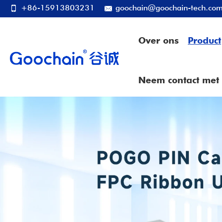
+86-15913803231
goochain@goochain-tech.co
Over ons
Product
Neem contact met