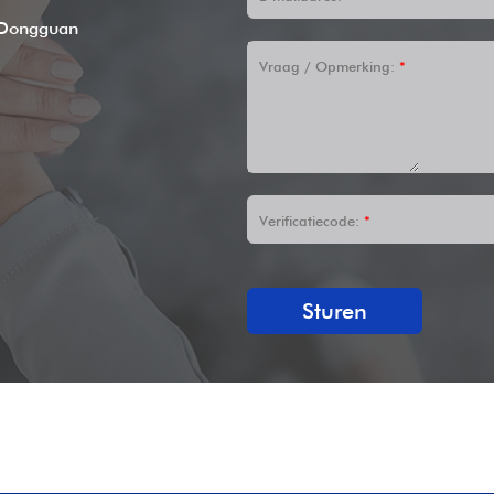
 Dongguan
Vraag / Opmerking:
*
Verificatiecode:
*
Sturen