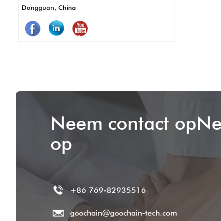
Dongguan, China
onderhoud en langer gebruik. Kortom,
Pogo -pinnen zorgen ervoor dat POS -
systemen beter, sneller en betrouwbaarder
werken.
Neem contact opNe
op
+86 769-82935516
goochain@goochain-tech.com