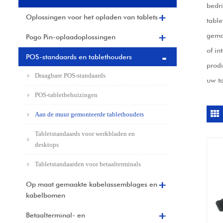
bedr
Oplossingen voor het opladen van tablets
table
gema
Pogo Pin-oplaadoplossingen
of in
POS-standaards en tablethouders
produ
Draagbare POS-standaards
uw t
POS-tabletbehuizingen
Aan de muur gemonteerde tablethouders
Tabletstandaards voor werkbladen en
desktops
Tabletstandaarden voor betaalterminals
Op maat gemaakte kabelassemblages en
kabelbomen
Betaalterminal- en