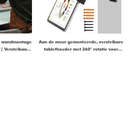
n wandmontage
Aan de muur gemonteerde, verstelbare
| Verstelbaar,
tablethouder met 360° rotatie voor
smatig
commercieel en thuisgebruik