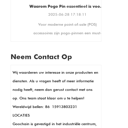
waardoor compatibiliteit met
Waarom Pogo Pin essentieel is voor moderne POS -accessoires
een breed scala aan stands
2025-06-28 17:18:11
en displays wordt
edt
Voor moderne point-of-sale (POS)
gegarandeerd. Het biedt
ook portret- en
accessoires zijn pogo-pinnen een must-
landschapsoriëntaties,
n
have. Ze creëren stabiele elektrische
waardoor het kan worden
verbindingen, perfect voor drukke
aangepast aan uw unieke
Neem Contact Op
winkelinstellingen waar apparaten constant
weergavebehoeften.
in gebruik zijn. Hun kleine formaat zorgt
Wij waarderen uw interesse in onze producten en
voor strakke, compacte POS -ontwerpen,
diensten. Als u vragen heeft of meer informatie
zoals in handheld -terminals of kaartlezers.
nodig heeft, neem dan gerust contact met ons
POGO -pinnen maken ook snelle
op. Ons team staat klaar om u te helpen!
gegevensoverdracht en opladen mogelijk,
Wereldwijd bellen: 86 15913803231
sleutel voor snelle transacties. Bovendien
LOCATIES
zijn ze duurzaam en bestand tegen
Goochain is gevestigd in het industriële centrum,
corrosie, wat betekent dat minder