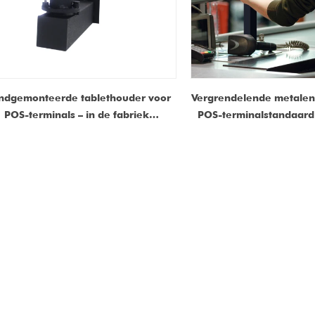
dgemonteerde tablethouder voor
Vergrendelende metale
POS-terminals – in de fabriek
POS-terminalstandaard 
verstelbare montage
veilig, fabriek