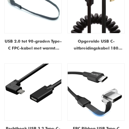
USB 2.0 tot 90-graden Type-
Opgerolde USB C-
C FPC-kabel met warmte
uitbreidingskabel 180
krimpende slang-Fabrikant
graden U-vormige USB 3.1
voor tablet- en iPad POS-
Gen 2 mannelijk tot
betalingssystemen | ISO
vrouwelijk 3A Fast Charging
9001 & ISO 13485
& 4K Video compatibel voor
gecertificeerd
laptop, Dock, Monitor
Rechthoek USB 3.2 Type-C-
FPC Ribbon USB Type-C