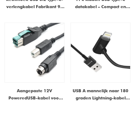
verlengkabel Fabrikant 90
datakabel – Compact en
graden USB C Man naar
flexibel voor iPad- en
vrouwelijke USB C-kabel
tabletbetaalsystemen
Aangepaste 12V
USB A mannelijk naar 180
PoweredUSB-kabel voor
graden Lightning-kabel
kassasystemen en medische
voor iPad POS-opstaande
apparaten | Fabrikant van
hoek 8-pins USB-
stroom- en datakabels
oplaadkabel