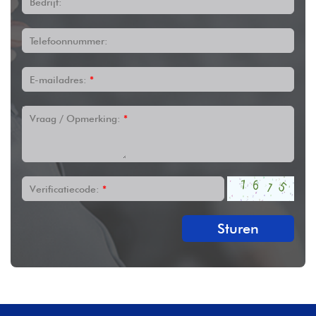
Bedrijf:
Telefoonnummer:
E-mailadres:
*
Vraag / Opmerking:
*
Verificatiecode:
*
Sturen