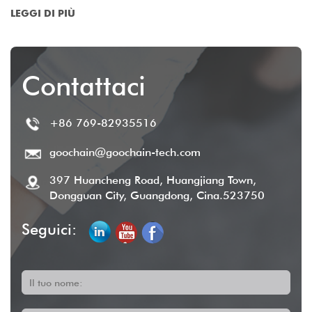
ancora. Venite a trovarci per saperne di più.
LEGGI DI PIÙ
Contattaci
+86 769-82935516
goochain@goochain-tech.com
397 Huancheng Road, Huangjiang Town,
Dongguan City, Guangdong, Cina.523750
Seguici:
Il tuo nome: