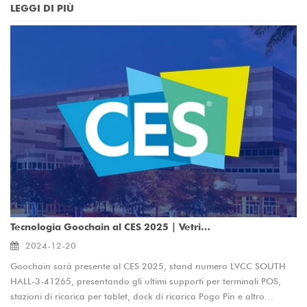
LEGGI DI PIÙ
pogo magnetici, cavi POS personalizzati, cablaggio e cavi a nastro
FPC USB. Come produttore leader di accessori POS e soluzioni di
connettività al dettaglio, forniamo prodotti personalizzati e ad alte
prestazioni per migliorare l'efficienza del checkout e la longevità del
dispositivo. Visitaci per esplorare le nostre innovazioni e discutere le
partnership OEM/ODM.
Tecnologia Goochain al CES 2025 | Vetrina di supporti POS innovativi e soluzioni di ricarica per tablet
2024-12-20
Goochain sarà presente al CES 2025, stand numero LVCC SOUTH
HALL-3-41265, presentando gli ultimi supporti per terminali POS,
stazioni di ricarica per tablet, dock di ricarica Pogo Pin e altro