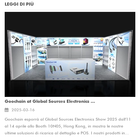
LEGGI DI PIÙ
Goochain at Global Sources Electronics Show 2025 - Trasformare la vendita al dettaglio e POS con soluzioni di ricarica intelligente
2025-03-16
Goochain esporrà al Global Sources Electronics Show 2025 dall'11
al 14 aprile allo Booth 10N05, Hong Kong, in mostra le nostre
ultime soluzioni di ricarica al dettaglio e POS. I nostri prodotti in
primo piano includono dock di ricarica dei tablet, connettori a pin