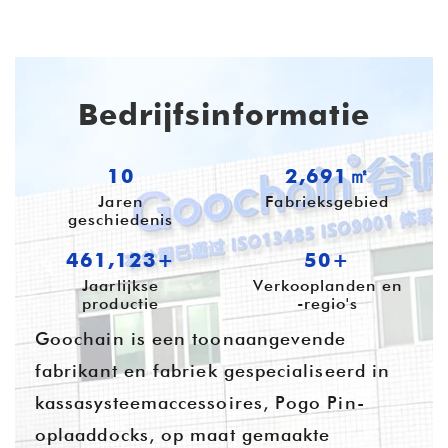
Bedrijfsinformatie
10
3,516㎡
Jaren
Fabrieksgebied
geschiedenis
602,392+
54+
Jaarlijkse
Verkooplanden en
productie
-regio's
Goochain is een toonaangevende
fabrikant en fabriek gespecialiseerd in
kassasysteemaccessoires, Pogo Pin-
oplaaddocks, op maat gemaakte