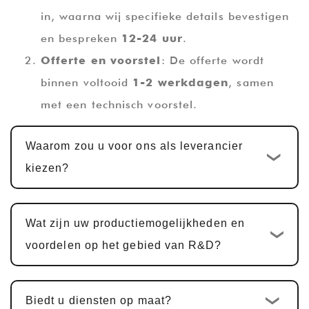
in, waarna wij specifieke details bevestigen
en bespreken
12-24 uur
.
Offerte en voorstel
: De offerte wordt
binnen voltooid
1-2 werkdagen
, samen
met een technisch voorstel.
Ontwerp en ontwikkeling op maat
:
Waarom zou u voor ons als leverancier
Zodra de offerte is bevestigd, is de
kiezen?
standaard ontwikkelingscyclus op maat
10-
15 werkdagen
. Voor multifunctionele
PCBA-producten, waaronder
Wat zijn uw productiemogelijkheden en
hardwareontwerp, PCBA-ontwerp en
voordelen op het gebied van R&D?
softwareontwikkeling, is de cyclus
doorgaans hetzelfde
25-30 dagen
.
Biedt u diensten op maat?
Voorbeeldbevestiging en wijzigingen
: