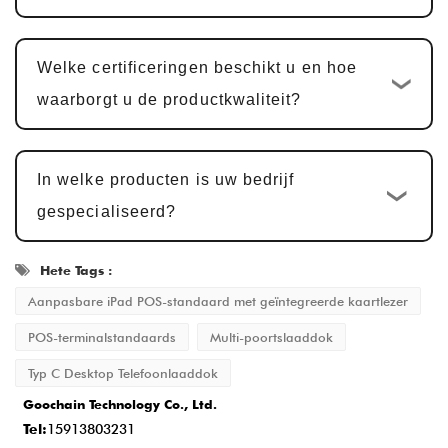
Wij bieden monsters ter bevestiging van de
klant. Goedkeuring van monsters duurt
Welke certificeringen beschikt u en hoe
doorgaans
5-7 werkdagen
, met
waarborgt u de productkwaliteit?
aanpassingen op basis van feedback.
Massaproductie en kwaliteitsinspectie
:
In welke producten is uw bedrijf
Na monstergoedkeuring vindt de
gespecialiseerd?
productiecyclus plaats
15-20 werkdagen
,
zodat elk detail aan de norm voldoet.
Hete Tags :
Levering en service na verkoop
: Zodra
Aanpasbare iPad POS-standaard met geïntegreerde kaartlezer
de productie is voltooid, is de levertijd
POS-terminalstandaards
Multi-poortslaaddok
normaal gesproken
2-5 werkdagen
, en we
Typ C Desktop Telefoonlaaddok
bieden uitgebreide after-sales service om
Goochain Technology Co., Ltd.
de klanttevredenheid te garanderen.
Tel:
15913803231