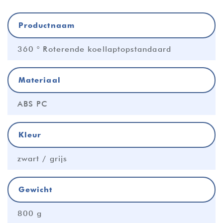
Productnaam
360 ° Roterende koellaptopstandaard
Materiaal
ABS PC
Kleur
zwart / grijs
Gewicht
800 g