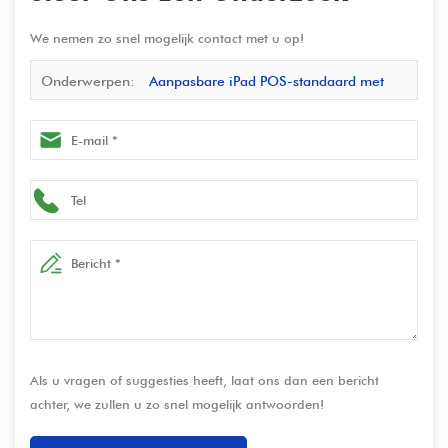
We nemen zo snel mogelijk contact met u op!
Onderwerpen:
Aanpasbare iPad POS-standaard met
geïntegreerde kaartlezer en USB-C – oplossingen op
maat voor de detailhandel
Als u vragen of suggesties heeft, laat ons dan een bericht
achter, we zullen u zo snel mogelijk antwoorden!