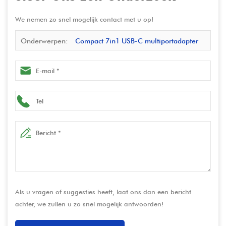
We nemen zo snel mogelijk contact met u op!
Onderwerpen:
Compact 7in1 USB-C multiportadapter
met 4K HDMI, DisplayPort, USB 3.0.100W PD, Ethernet,
Audio en instelbare standaard
Als u vragen of suggesties heeft, laat ons dan een bericht
achter, we zullen u zo snel mogelijk antwoorden!