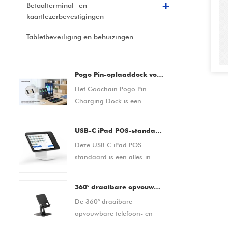
Betaalterminal- en
kaartlezerbevestigingen
Tabletbeveiliging en behuizingen
Pogo Pin-oplaaddock voor barcodescanners, PDA-apparaten, tablets en smartphones Aangepaste OEM/ODM-fabrikant
Het Goochain Pogo Pin
Charging Dock is een
veelzijdige oplaad- en
dockingoplossing
USB-C iPad POS-standaard | Tablet POS-dock met geïntegreerde betaaloplossing (OEM/ODM-fabrikant)
ontworpen voor
Deze USB-C iPad POS-
barcodescanners, PDA-
standaard is een alles-in-
apparaten, tablets,
één tabletgebaseerde
smartphones en andere
verkooppuntoplossing,
draagbare elektronische
360° draaibare opvouwbare telefoon- en tabletstandaard voor bureau – verstelbare antislip bureauhouder voor apparaten van 4,7–13 inch
ontworpen voor moderne
apparatuur. Met een
De 360° draaibare
winkel- en
betrouwbare magnetische
opvouwbare telefoon- en
horecaomgevingen. Het
pogo-pinverbinding biedt
tabletstandaard is