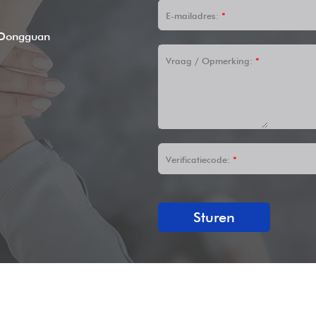
E-mailadres:
*
 Dongguan
Vraag / Opmerking:
*
Verificatiecode:
*
Sturen