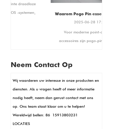
montagestandaarden,
waardoor compatibiliteit met
Waarom Pogo Pin essentieel is voor moderne POS -accessoires
een breed scala aan stands
2025-06-28 17:18:11
en displays wordt
edt
Voor moderne point-of-sale (POS)
gegarandeerd. Het biedt
ook portret- en
accessoires zijn pogo-pinnen een must-
landschapsoriëntaties,
n
have. Ze creëren stabiele elektrische
waardoor het kan worden
verbindingen, perfect voor drukke
aangepast aan uw unieke
Neem Contact Op
winkelinstellingen waar apparaten constant
weergavebehoeften.
in gebruik zijn. Hun kleine formaat zorgt
Wij waarderen uw interesse in onze producten en
voor strakke, compacte POS -ontwerpen,
diensten. Als u vragen heeft of meer informatie
zoals in handheld -terminals of kaartlezers.
nodig heeft, neem dan gerust contact met ons
POGO -pinnen maken ook snelle
op. Ons team staat klaar om u te helpen!
gegevensoverdracht en opladen mogelijk,
Wereldwijd bellen: 86 15913803231
sleutel voor snelle transacties. Bovendien
LOCATIES
zijn ze duurzaam en bestand tegen