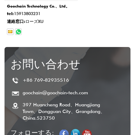
Goochain Technology Co.、Ltd。
tel:
15913803231
連絡窓口:
ローズXU
お問い合わせ
+86 769-82935516
goochain@goochain-tech.com
397 Huancheng Road、Huangjiang
Town、Dongguan City、Grangdong、
China.523750
フォローする: