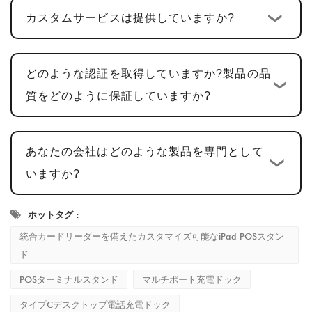
カスタムサービスは提供していますか?
ルの承認には通常時間がかかります
5～7営業
日
、フィードバックに基づいて調整が加えられ
ています。
どのような認証を取得していますか?製品の品
量産と品質検査
: サンプル承認後、生産サイク
質をどのように保証していますか?
ルは
15～20営業日
あらゆる細部が基準を満た
していることを確認します。
あなたの会社はどのような製品を専門として
配送とアフターサービス
: 生産完了後の納期は
いますか?
通常、
2～5営業日
、顧客満足を保証するために
包括的なアフターサービスを提供します。
ホットタグ :
統合カードリーダーを備えたカスタマイズ可能なiPad POSスタン
ド
POSターミナルスタンド
マルチポート充電ドック
タイプCデスクトップ電話充電ドック