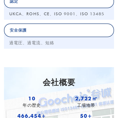
認定
UKCA、ROHS、CE、ISO 9001、ISO 13485
安全保護
過電圧、過電流、短絡
会社概要
10
3,718㎡
年の歴史
工場地帯
637,043+
54+