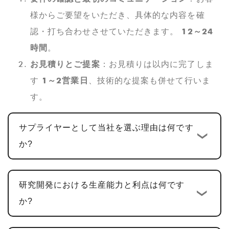
様からご要望をいただき、具体的な内容を確
認・打ち合わせさせていただきます。
12～24
時間
。
お見積りとご提案
：お見積りは以内に完了しま
す
1～2営業日
、技術的な提案も併せて行いま
す。
カスタム設計と開発
: お見積りが確定したら、
サプライヤーとして当社を選ぶ理由は何です
標準のカスタム開発サイクルは次のとおりで
か?
す。
10～15営業日
。ハードウェア設計、PCBA
設計、ソフトウェア開発を含む多機能 PCBA 製
品の場合、通常、サイクルは次のとおりです。
研究開発における生産能力と利点は何です
25～30日
。
か?
サンプルの確認と修正
: お客様にご確認いただ
くためのサンプルを提供しております。サンプ