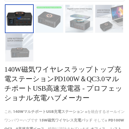
140W磁気ワイヤレスラップトップ充
電ステーションPD100W＆QC3.0マル
チポートUSB高速充電器 - プロフェッ
ショナル充電ハブメーカー
これ
140WマルチポートUSB充電ステーション
aを統合するオールイン
ワンパワーハブです
15W磁気ワイヤレス充電パッド
そしてa
PD100W
QC3。0高速充電ベース
、特別に設計されています
オフィス
、
レスト