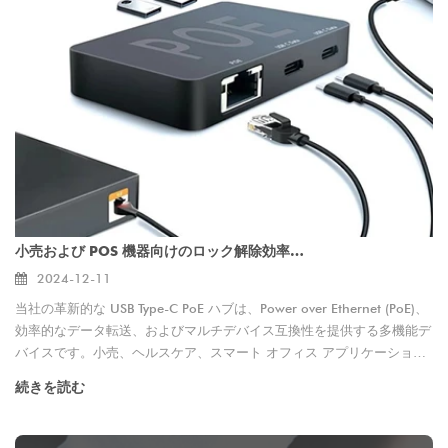
なPOSスタンドを製造しています。トップ製品を探索してください：
POSターミナルスタンドPS-1020 - 安全で調整可能なスムーズなトラン
ザクション。 2-in-1 POSスタンド - タブレットとカードリーダーの両
方をサポートします。 ユニバーサルセキュアPOSスタンド - 安定、人
間工学的、盗難抵抗性。 壁に取り付けられたPOSタブレットホルダー -
スペース節約で、セルフサービスキオスクに最適です。 POSスタンド
のメーカーおよびサプライヤーとして、OEM＆ODMのカスタマイズと
工場向け方向の価格設定を提供しています。あなたのビジネスに最適な
POSマウントを見つけるために、今日お問い合わせください！
小売および POS 機器向けのロック解除効率の多機能 USB Type-C PoE ハブ
2024-12-11
当社の革新的な USB Type-C PoE ハブは、Power over Ethernet (PoE)、
効率的なデータ転送、およびマルチデバイス互換性を提供する多機能デ
バイスです。小売、ヘルスケア、スマート オフィス アプリケーション
向けに設計されており、データ アクセス用のデュアル USB-C ポート、
続きを読む
iPad ホスト機能、PD 高速充電を備えています。メーカーとして、当社
は高品質でカスタマイズ可能な接続ソリューションを提供します。