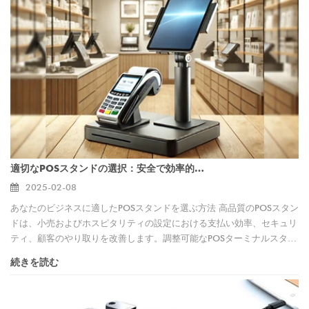
適切なPOSスタンドの選択：安全で効率的な支払いターミナルマウントのガイド
2025-02-08
あなたのビジネスに適したPOSスタンドを選ぶ方法 高品質のPOSスタン
ドは、小売およびホスピタリティの設定における支払い効率、セキュリ
ティ、顧客のやり取りを改善します。調整可能なPOSターミナルスタン
ド、タブレットとカードリーダー用のデュアルペイマントマウント、ま
続きを読む
たは壁に取り付けられたPOSHORERが必要な場合でも、適切なスタンド
を選択すると、ワークフローとスペース管理が強化されます。
Goochainでは、さまざまな業界向けの耐久性のあるカスタマイズ可能