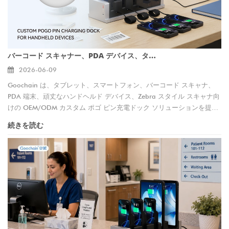
バーコード スキャナー、PDA デバイス、タブレット、スマートフォン用のカスタム ポゴピン充電ドック
2026-06-09
Goochain は、タブレット、スマートフォン、バーコード スキャナ、
PDA 端末、頑丈なハンドヘルド デバイス、Zebra スタイル スキャナ向
けの OEM/ODM カスタム ポゴ ピン充電ドック ソリューションを提供
します。当社は、倉庫、物流、小売、産業用のシングルベイおよびマル
続きを読む
チベイ設計、充電専用機能、およびデータ同期による充電をサポートし
ています。