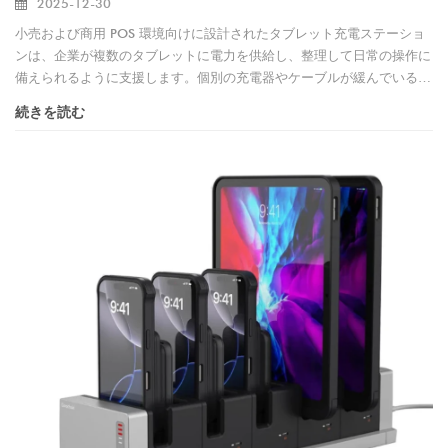
2025-12-30
小売および商用 POS 環境向けに設計されたタブレット充電ステーショ
ンは、企業が複数のタブレットに電力を供給し、整理して日常の操作に
備えられるように支援します。個別の充電器やケーブルが緩んでいる場
合と比較して、集中充電ステーションはカウンターの清潔さを向上さ
続きを読む
せ、長時間の作業でも安定した電力を供給し、頻繁なプラグインの使用
によるデバイスの磨耗を軽減します。 工場直接のタブレット充電ステ
ーションのメーカーとして、当社は iPad POS システム、セルフサービ
ス キオスク、バックオフィス デバイス管理向けに信頼性の高い充電ソ
リューションを提供しています。さまざまな小売および商業プロジェク
トをサポートするために、充電方法、ポート数量、構造、材料、
OEM/ODM ブランド化に関するカスタム オプションが利用可能です。