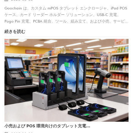
Goochain は、カスタム mPOS タブレット エンクロージャ、iPad POS
ケース、カード リーダー ホルダー ソリューション、USB-C 充電、
Pogo Pin 充電、PCBA 統合、ツール、組み立て、および小売、サービ
ス、ヘルスケア、およびモバイル決済ハードウェア プロジェクト向け
続きを読む
の OEM/ODM 製造サポートを提供します。
小売および POS 環境向けのタブレット充電ステーション