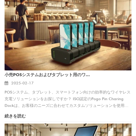
テナンスが少なく、使用が長くなります。要するに、Pogo Pinsは、
POSシステムをより良く、より速く、より確実に動作させます。
小売POSシステムおよびタブレット用のワイヤレスPogo PIN充電ドック - 高速およびカスタマイズ可能な充電ソリューション
2025-02-17
POSシステム、タブレット、スマートフォン向けの効率的なワイヤレス
充電ソリューションをお探しですか？ ISO認定のPogo Pin Charing
Dockは、お客様のニーズに合わせてカスタムソリューションを使用し
て、小売業に迅速で雑然とした充電のない充電を提供します。
続きを読む