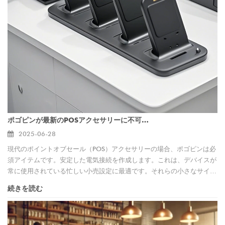
ポゴピンが最新のPOSアクセサリーに不可欠である理由
2025-06-28
現代のポイントオブセール（POS）アクセサリーの場合、ポゴピンは必
須アイテムです。安定した電気接続を作成します。これは、デバイスが
常に使用されている忙しい小売設定に最適です。それらの小さなサイズ
により、ハンドヘルドターミナルやカードリーダーのように、洗練され
続きを読む
たコンパクトなPOSデザインが可能になります。 POGOピンは、迅速
なデータ転送と充電、迅速なトランザクションのキーも可能にします。
さらに、それらは耐久性があり、腐食に耐性があります。つまり、メン